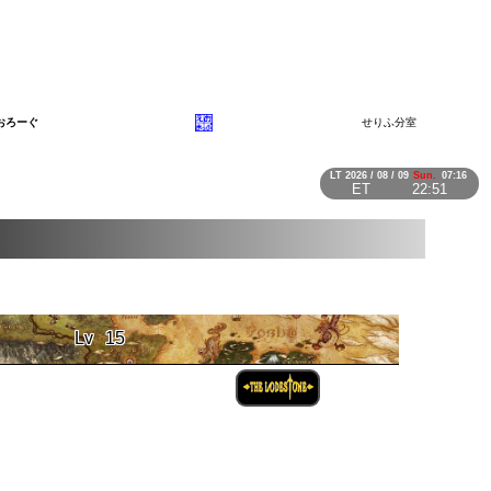
おろーぐ
せりふ分室
LT
2026 / 08 / 09
Sun.
07:16
ET
22:51
Lv
15