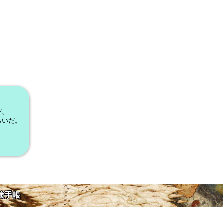
が、
らいだ。
検手帳