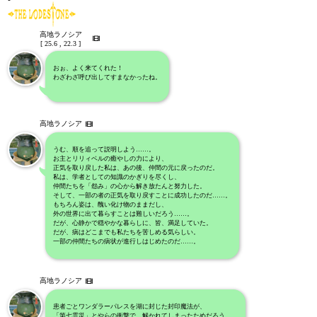
高地ラノシア
[ 25.6 , 22.3 ]
おぉ、よく来てくれた！
わざわざ呼び出してすまなかったね。
高地ラノシア
うむ、順を追って説明しよう……。
お主とリリィベルの癒やしの力により、
正気を取り戻した私は、あの後、仲間の元に戻ったのだ。
私は、学者としての知識のかぎりを尽くし、
仲間たちを「怨み」の心から解き放たんと努力した。
そして、一部の者の正気を取り戻すことに成功したのだ……。
もちろん姿は、醜い化け物のままだし、
外の世界に出て暮らすことは難しいだろう……。
だが、心静かで穏やかな暮らしに、皆、満足していた。
だが、病はどこまでも私たちを苦しめる気らしい。
一部の仲間たちの病状が進行しはじめたのだ……。
高地ラノシア
患者ごとワンダラーパレスを湖に封じた封印魔法が、
「第七霊災」とやらの衝撃で、解かれてしまったためだろう。