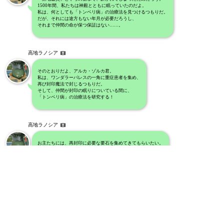
1500年間、私たちは神殿とともに眠っていたのだよ。
私は、何としても「トンベリ病」の治療法を見つけるつもりだ。
だが、それには途方もない年月が必要だろうし、
それまで仲間の命が保つ保証はない……。
高地ラノシア
そのとおりだよ、アルカ・ゾルカ君。
私は、ワンダラーパレスの一角に重症患者を集め、
再び封印魔法で封じるつもりだ。
そして、仲間が封印の眠りについている間に、
「トンベリ病」の治療法を研究する！
高地ラノシア
お主たちには、再封印に必要な要石を集めてきてもらいたい。
私が出歩こうものなら、「もぶはんたー」とやらに、
追いかけ回されることになるのでな……。
高地ラノシア
「封印の要石」は、湖を囲むように配置されていたはず。
ふたりには、それぞれ地図に指示した場所に赴き、
「封印の要石」を探してきてもらいたい。