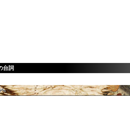
の台詞
場へ