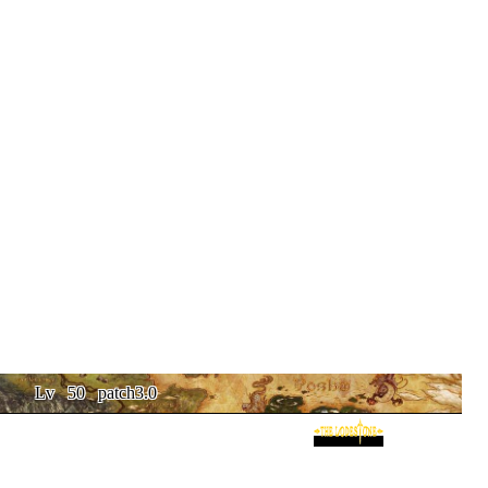
Lv
50
patch3.0