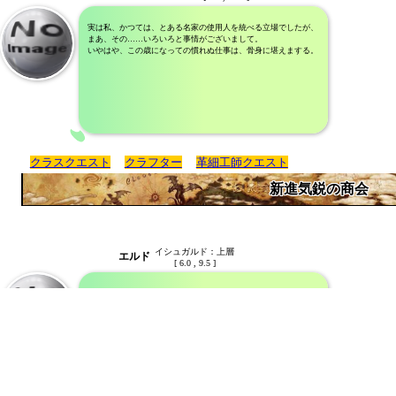
実は私、かつては、とある名家の使用人を統べる立場でしたが、
まあ、その……いろいろと事情がございまして。
いやはや、この歳になっての慣れぬ仕事は、骨身に堪えまする。
クラスクエスト
クラフター
革細工師クエスト
新進気鋭の商会
イシュガルド：上層
エルド
[ 6.0 , 9.5 ]
いらっしゃいませ！
こちら看板を上げたばかりの、皮革用品店でございます。
ほかにはない品質で、宝杖通りに新風を吹き込みに参りました。