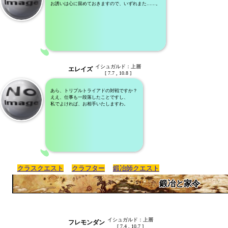
お誘いは心に留めておきますので、いずれまた……。
イシュガルド：上層
エレイズ
[ 7.7 , 10.8 ]
あら、トリプルトライアドの対戦ですか？
ええ、仕事も一段落したことですし、
私でよければ、お相手いたしますわ。
クラスクエスト
クラフター
鍛冶師クエスト
鍛冶と家令
イシュガルド：上層
フレモンダン
[ 7.4 , 10.7 ]