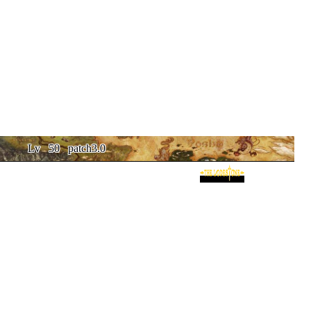
Lv
50
patch3.0