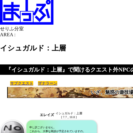
せりふ分室
AREA :
イシュガルド：上層
『イシュガルド：上層』で聞けるクエスト外NPC
サブクエスト
ザナラーン
いざ、魅惑の遊技
イシュガルド：上層
エレイズ
[ 7.7 , 10.8 ]
申し訳ございません。
これから、大事な商談が予定されていますの。