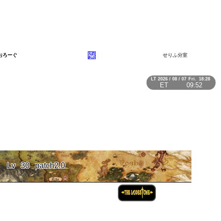
おろーぐ
せりふ分室
LT
2026 / 08 / 07
Fri.
18:28
ET
09:52
Lv
30
patch2.0