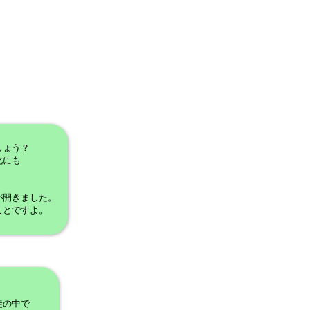
しょう？
化にも
、
が開きました。
ことですよ。
徒の中で