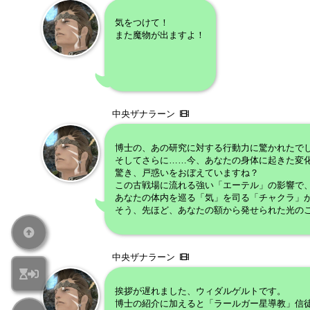
気をつけて！
また魔物が出ますよ！
中央ザナラーン
博士の、あの研究に対する行動力に驚かれたで
そしてさらに……今、あなたの身体に起きた変
驚き、戸惑いをおぼえていますね？
この古戦場に流れる強い「エーテル」の影響で
あなたの体内を巡る「気」を司る「チャクラ」
そう、先ほど、あなたの額から発せられた光の
中央ザナラーン
挨拶が遅れました、ウィダルゲルトです。
博士の紹介に加えると「ラールガー星導教」信