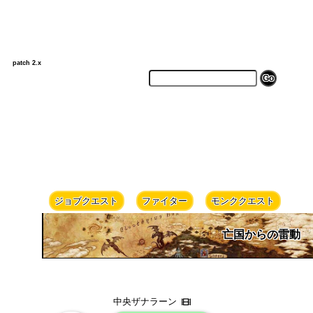
patch 2.x
ジョブクエスト
ファイター
モンククエスト
亡国からの雷動
中央ザナラーン