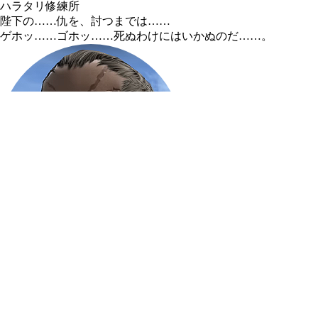
ハラタリ修練所
陛下の……仇を、討つまでは……
ゲホッ……ゴホッ……死ぬわけにはいかぬのだ……。
ハラタリ修練所
クリスタルブレイブの隊員が……
この装置を解く鍵を……持っているはずだ……。