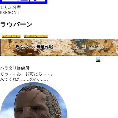
せりふ分室
PERSON :
ラウバーン
メインクエスト
蒼天のイシュガルド
ラウバーン奪還作戦
Lv
51
patch3.0
ハラタリ修練所
ぐっ……お、お前たち……。
来てくれた……のか……。