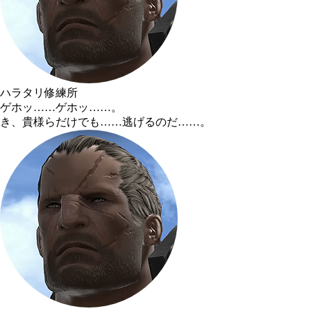
ハラタリ修練所
ゲホッ……ゲホッ……。
き、貴様らだけでも……逃げるのだ……。