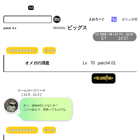
えおろーぐ
せりふ分室
ビッグス
PERSON :
patch 4.x
LT
2026 / 08 / 07
Fri.
02:23
ET
14:57
クロニクルクエスト
オメガ
オメガの消息
Lv
70
patch4.01
ラールガーズリーチ
[ 12.6 , 12.3 ]
おっ、[player]じゃないか！
こりゃあもう、宿命ってもんだな。
クロニクルクエスト
オメガ