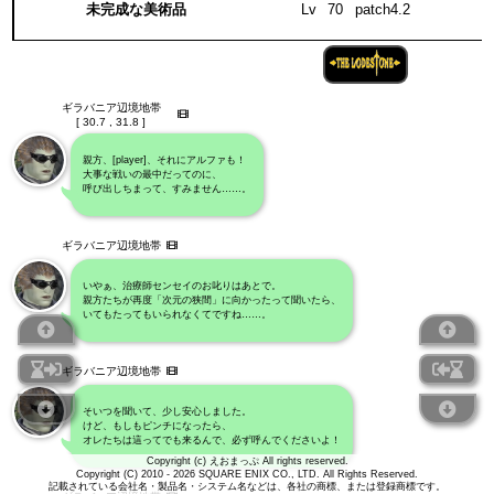
未完成な美術品
Lv
70
patch4.2
ギラバニア辺境地帯
[ 30.7 , 31.8 ]
親方、[player]、それにアルファも！
大事な戦いの最中だってのに、
呼び出しちまって、すみません……。
ギラバニア辺境地帯
いやぁ、治療師センセイのお叱りはあとで。
親方たちが再度「次元の狭間」に向かったって聞いたら、
いてもたってもいられなくてですね……。
ギラバニア辺境地帯
そいつを聞いて、少し安心しました。
けど、もしもピンチになったら、
オレたちは這ってでも来るんで、必ず呼んでくださいよ！
Copyright (c) えおまっぷ All rights reserved.
Copyright (C) 2010 - 2026 SQUARE ENIX CO., LTD. All Rights Reserved.
記載されている会社名・製品名・システム名などは、各社の商標、または登録商標です。