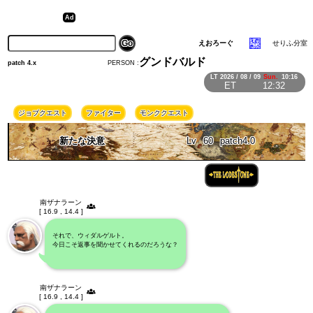
えおろーぐ
せりふ分室
グンドバルド
PERSON :
patch 4.x
LT
2026 / 08 / 09
Sun.
10:16
ET
12:32
ジョブクエスト
ファイター
モンククエスト
新たな決意
Lv
60
patch4.0
南ザナラーン
[ 16.9 , 14.4 ]
それで、ウィダルゲルト。
今日こそ返事を聞かせてくれるのだろうな？
南ザナラーン
[ 16.9 , 14.4 ]