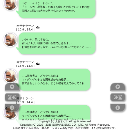
ふむ……そうか、わかった。
「ラールガー星導教」の教えを継いだお前がいてくれれば、
帝国との戦いの大きな切り札となったのだが。
南ザナラーン
[ 16.9 , 14.4 ]
いやいや、気にするな。
戦いだけが、祖国に報いる道ではあるまい。
お前はお前のやり方で、歩んでいけばいいだけのこと……。
南ザナラーン
[ 16.9 , 14.4 ]
……冒険者よ、どうやらお前は、
ウィダルゲルトとも因縁浅からぬ様子……。
友であるというのなら、どうか彼を支えてやってくれ。
南ザナラーン
[ 16.9 , 14.4 ]
……冒険者よ、どうやらお前は、
ウィダルゲルトとも因縁浅からぬ様子……。
友であるというのなら、どうか彼を支えてやってくれ。
Copyright (c) えおまっぷ All rights reserved.
Copyright (C) 2010 - 2026 SQUARE ENIX CO., LTD. All Rights Reserved.
記載されている会社名・製品名・システム名などは、各社の商標、または登録商標です。