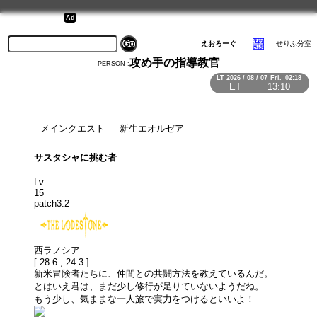
patch 3.x
えおろーぐ
せりふ分室
攻め手の指導教官
PERSON :
LT
2026 / 08 / 07
Fri.
02:18
ET
13:10
メインクエスト
新生エオルゼア
サスタシャに挑む者
Lv
15
patch3.2
西ラノシア
[ 28.6 , 24.3 ]
新米冒険者たちに、仲間との共闘方法を教えているんだ。
とはいえ君は、まだ少し修行が足りていないようだね。
もう少し、気ままな一人旅で実力をつけるといいよ！