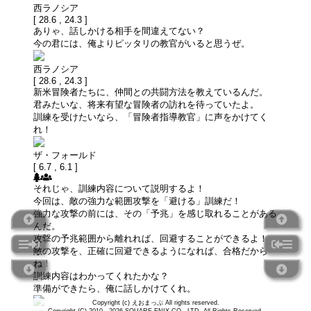
西ラノシア
[ 28.6 , 24.3 ]
ありゃ、話しかける相手を間違えてない？
今の君には、俺よりピッタリの教官がいると思うぜ。
西ラノシア
[ 28.6 , 24.3 ]
新米冒険者たちに、仲間との共闘方法を教えているんだ。
君みたいな、将来有望な冒険者の訪れを待っていたよ。
訓練を受けたいなら、「冒険者指導教官」に声をかけてく
れ！
ザ・フォールド
[ 6.7 , 6.1 ]
それじゃ、訓練内容について説明するよ！
今回は、敵の強力な範囲攻撃を「避ける」訓練だ！
強力な攻撃の前には、その「予兆」を感じ取れることがある
んだ。
攻撃の予兆範囲から離れれば、回避することができるよ！
敵の攻撃を、正確に回避できるようになれば、合格だから
ね！
訓練内容はわかってくれたかな？
準備ができたら、俺に話しかけてくれ。
Copyright (c) えおまっぷ All rights reserved.