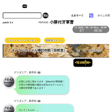
えおろーぐ
せりふ分室
小隊付牙軍曹
PERSON :
patch 2.x
LT
2026 / 08 / 10
Mon.
05:58
ET
09:56
グランドカンパニークエスト
双蛇党クエスト
オーラムヴェイル掃討作戦（双蛇党）
Lv
47
patch2.0
グリダニア：新市街
お初にお目に掛かります、[player]小隊長殿！
小官が小隊長殿の補佐を担当させていただく、
小隊付牙軍曹であります！
グリダニア：新市街
そしてこちらが……