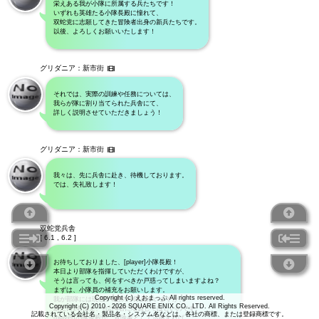
栄えある我が小隊に所属する兵たちです！
いずれも英雄たる小隊長殿に憧れて、
双蛇党に志願してきた冒険者出身の新兵たちです。
以後、よろしくお願いいたします！
グリダニア：新市街
それでは、実際の訓練や任務については、
我らが隊に割り当てられた兵舎にて、
詳しく説明させていただきましょう！
グリダニア：新市街
我々は、先に兵舎に赴き、待機しております。
では、失礼致します！
双蛇党兵舎
[ 6.1 , 6.2 ]
お待ちしておりました、[player]小隊長殿！
本日より部隊を指揮していただくわけですが、
そうは言っても、何をすべきか戸惑ってしまいますよね？
まずは、小隊員の補充をお願いします。
Copyright (c) えおまっぷ All rights reserved.
我が部隊には現在、3名の小隊員がいますが、
Copyright (C) 2010 - 2026 SQUARE ENIX CO., LTD. All Rights Reserved.
新たに1名加え、合計4名に増員してほしいのです。
記載されている会社名・製品名・システム名などは、各社の商標、または登録商標です。
[player]小隊長殿が、冒険者として活躍すれば、