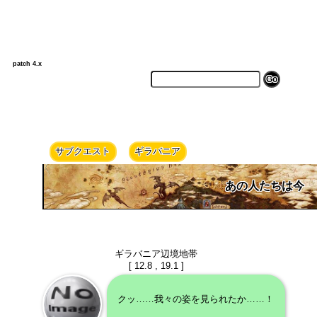
patch 4.x
サブクエスト
ギラバニア
あの人たちは今
ギラバニア辺境地帯
[ 12.8 , 19.1 ]
クッ……我々の姿を見られたか……！