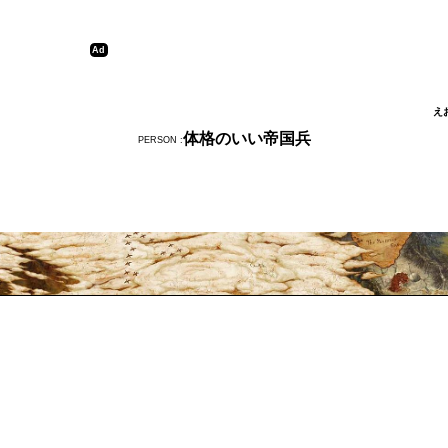
え
体格のいい帝国兵
PERSON :