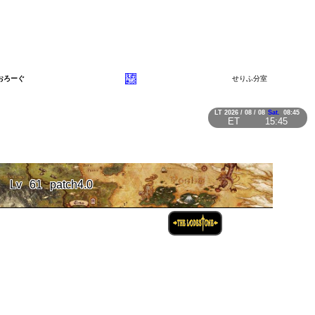
おろーぐ
せりふ分室
LT
2026 / 08 / 08
Sat.
08:45
ET
15:45
Lv
61
patch4.0