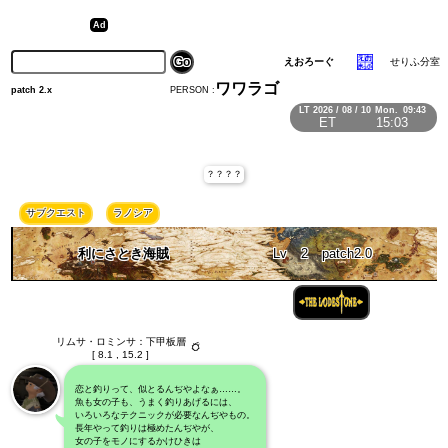
えおろーぐ
せりふ分室
ワワラゴ
PERSON :
patch 2.x
LT
2026 / 08 / 10
Mon.
09:43
ET
15:03
？？？？
サブクエスト
ラノシア
利にさとき海賊
Lv
2
patch2.0
リムサ・ロミンサ：下甲板層
[ 8.1 , 15.2 ]
恋と釣りって、似とるんぢやよなぁ……。
魚も女の子も、うまく釣りあげるには、
いろいろなテクニックが必要なんぢやもの。
長年やって釣りは極めたんぢやが、
女の子をモノにするかけひきは