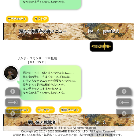
なかなか上手くいかんものぢやな。
サブクエスト
ラノシア
溺れた海豚亭の裏メニュー
Lv
4
patch2.0
リムサ・ロミンサ：下甲板層
[ 8.1 , 15.2 ]
恋と釣りって、似とるんぢやよなぁ……。
魚も女の子も、うまく釣りあげるには、
いろいろなテクニックが必要なんぢやもの。
長年やって釣りは極めたんぢやが、
女の子をモノにするかけひきは
なかなか上手くいかんものぢやな。
クラスクエスト
ギャザラー
漁師クエスト
弱い魚と挑戦者
Lv
1
Copyright (c) えおまっぷ All rights reserved.
Copyright (C) 2010 - 2026 SQUARE ENIX CO., LTD. All Rights Reserved.
記載されている会社名・製品名・システム名などは、各社の商標、または登録商標です。