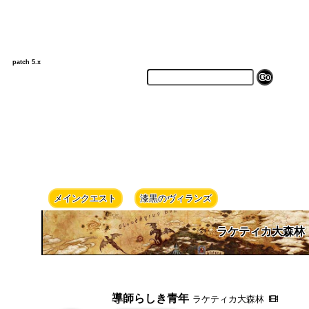
patch 5.x
メインクエスト
漆黒のヴィランズ
ラケティカ大森林
導師らしき青年
ラケティカ大森林