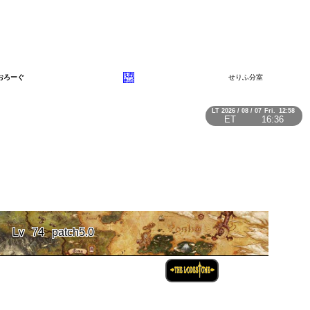
おろーぐ
せりふ分室
LT
2026 / 08 / 07
Fri.
12:58
ET
16:36
Lv
74
patch5.0