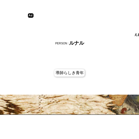
え
ルナル
PERSON :
導師らしき青年