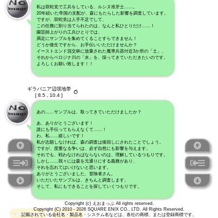
私は双蛇党で工兵をしている、ルシヌ准牙士……。
20年続いた帝国の支配が、森にもたらした影響を調査しています。
ですが、双蛇党は人手不足でして、
この任務に割り当てられたのは、なんと私ひとりだけ……！
園芸師上がりの工兵ひとりでは、
満足にサンプルを集めてくることすらできません！
どうか後生ですから、お手伝いいただけませんか？
イーストエンド混交林に放棄された魔導兵器付近3か所の「土」、
それからベロジナ川の「水」を、採ってきていただきたいのです。
よろしくお願い致します！！
ギラバニア辺境地帯
[ 8.5 , 10.4 ]
あの……サンプルは、取ってきていただけましたか？
あ、ありがとうございます！
誰にも手伝ってもらえなくて……！
わ、私……嬉しいです！
私が志願しなければ、森の調査は後回しにされたことでしょう。
ですが、度重なる争いは、必ず自然にも影響を与えます。
それでも、戦わなければならないのは、理解しているつもりです。
しかし……我々には森を元通りにする義務があり、
それを忘れてはいけないと思います。
ありがとうございました、冒険者さん。
いただいたサンプルは、きちんと調査します。
そして、私にもできることを探していくつもりです。
Copyright (c) えおまっぷ All rights reserved.
Copyright (C) 2010 - 2026 SQUARE ENIX CO., LTD. All Rights Reserved.
サブクエスト
ギラバニア
記載されている会社名・製品名・システム名などは、各社の商標、または登録商標です。