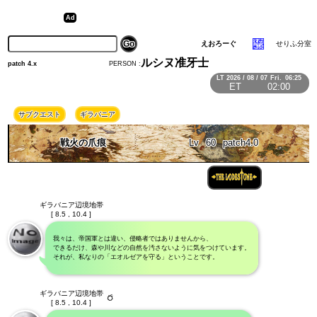
えおろーぐ
せりふ分室
ルシヌ准牙士
PERSON :
patch 4.x
LT
2026 / 08 / 07
Fri.
06:25
ET
02:00
サブクエスト
ギラバニア
戦火の爪痕
Lv
60
patch4.0
ギラバニア辺境地帯
[ 8.5 , 10.4 ]
我々は、帝国軍とは違い、侵略者ではありませんから、
できるだけ、森や川などの自然を汚さないように気をつけています。
それが、私なりの「エオルゼアを守る」ということです。
ギラバニア辺境地帯
[ 8.5 , 10.4 ]