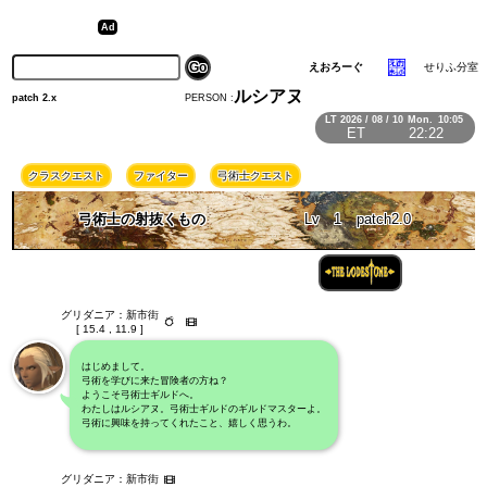
えおろーぐ
せりふ分室
ルシアヌ
PERSON :
patch 2.x
LT
2026 / 08 / 10
Mon.
10:05
ET
22:22
クラスクエスト
ファイター
弓術士クエスト
弓術士の射抜くもの
Lv
1
patch2.0
グリダニア：新市街
[ 15.4 , 11.9 ]
はじめまして。
弓術を学びに来た冒険者の方ね？
ようこそ弓術士ギルドへ。
わたしはルシアヌ。弓術士ギルドのギルドマスターよ。
弓術に興味を持ってくれたこと、嬉しく思うわ。
グリダニア：新市街