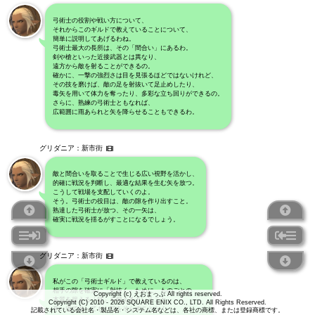
弓術士の役割や戦い方について、
それからこのギルドで教えていることについて、
簡単に説明してあげるわね。
弓術士最大の長所は、その「間合い」にあるわ。
剣や槍といった近接武器とは異なり、
遠方から敵を射ることができるの。
確かに、一撃の強烈さは目を見張るほどではないけれど、
その技を磨けば、敵の足を射抜いて足止めしたり、
毒矢を用いて体力を奪ったり、多彩な立ち回りができるの。
さらに、熟練の弓術士ともなれば、
広範囲に雨あられと矢を降らせることもできるわ。
グリダニア：新市街
敵と間合いを取ることで生じる広い視野を活かし、
的確に戦況を判断し、最適な結果を生む矢を放つ。
こうして戦場を支配していくのよ。
そう。弓術士の役目は、敵の隙を作り出すこと。
熟達した弓術士が放つ、その一矢は、
確実に戦況を揺るがすことになるでしょう。
グリダニア：新市街
私がこの「弓術士ギルド」で教えているのは、
相手の隙を確実に「射抜く」ために、ものごとの
Copyright (c) えおまっぷ All rights reserved.
本質を捉える「目」を鍛えるということ。
Copyright (C) 2010 - 2026 SQUARE ENIX CO., LTD. All Rights Reserved.
辛い道であっても、目をそらすことなく
記載されている会社名・製品名・システム名などは、各社の商標、または登録商標です。