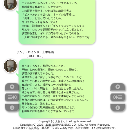
エオルゼアいちのレストラン「ビスマルク」の、
総料理長を務めてるリングサスだ。
この厨房を預かる、いわば味の総責任者よ。
「ビスマルク」を訪れた、すべてのお客様に、
「美味い」と言っていただくため、
毎日スキレットを振るってんだ。
同時に、調理師ギルドの「ギルドマスター」をしてる。
リムサ・ロミンサ調理師界のトップに立つ者として、
調理師を志し、ギルドの門を叩いたすべての者を、
一人前に料理するのも、俺の大事な生きがいってやつだな。
リムサ・ロミンサ：上甲板層
[ 10.1 , 8.2 ]
言うまでもなく、料理を作ることさ。
不味いものを美味く、美味いものをより美味く、
調理の技で変えてやるんだ。
調理するときに何より大事なのは、この「舌」だな。
味が分からねぇバカ舌じゃあ、美味いもんは作れねぇ。
食材の切り方も、濃厚なスープの味付けも、
芳しいスパイス調合も……知識だけじゃ役に立たん。
確かな舌で、善し悪しを見抜けなきゃ意味がねぇ。
この舌の確かさってのは、決して才能なんかじゃねえ。
努力と経験を積めば、いつか必ず身についてくるもんさ。
味を知ること、覚えること……
そいつを熱心に取り組み続けた調理師だけが、
お客様の評判を得ることができるってわけだ。
Copyright (c) えおまっぷ All rights reserved.
Copyright (C) 2010 - 2026 SQUARE ENIX CO., LTD. All Rights Reserved.
リムサ・ロミンサ：上甲板層
記載されている会社名・製品名・システム名などは、各社の商標、または登録商標です。
[ 10.1 , 8.2 ]