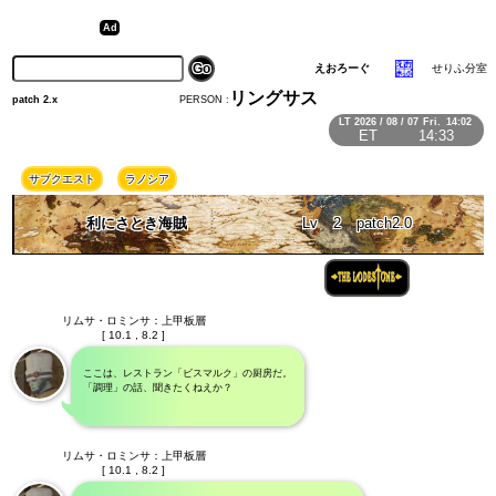
えおろーぐ
せりふ分室
リングサス
PERSON :
patch 2.x
LT
2026 / 08 / 07
Fri.
14:02
ET
14:33
サブクエスト
ラノシア
利にさとき海賊
Lv
2
patch2.0
リムサ・ロミンサ：上甲板層
[ 10.1 , 8.2 ]
ここは、レストラン「ビスマルク」の厨房だ。
「調理」の話、聞きたくねえか？
リムサ・ロミンサ：上甲板層
[ 10.1 , 8.2 ]