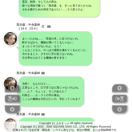
霊災、戦争、そして人の営み。
様々な理由で傷つく「黒衣森」を、ずっと見てきたからね。
それを癒すための存在でありたい……そう思うのよ。
黒衣森：中央森林
[ 16.0 , 23.4 ]
まいったわね……「長老の木」に近づけないわ。
倒すそばから、魔物が湧いてくるじゃない。
まったくキリがないわよ、もう！
こんなことなら、やっぱり護衛を連れてくるんだった。
今のままじゃ、さすがに手が足りないわね。
引き寄せられてくる魔物が多すぎる！
黒衣森：中央森林
当然！ なんだけど……
正直なところ、口で言うほど楽じゃないのよね。
……ん？ ちょっと、そこのあんた！
幻術士……エ・スミの手の者ね。
ここらの魔物を片付けたいの、手伝ってくれる？
黒衣森：中央森林
Copyright (c) えおまっぷ All rights reserved.
あんたのこだわりもわかるけど……
Copyright (C) 2010 - 2026 SQUARE ENIX CO., LTD. All Rights Reserved.
今はまず、魔物を追い払うことを考えなさい、ア・ルン！
記載されている会社名・製品名・システム名などは、各社の商標、または登録商標です。