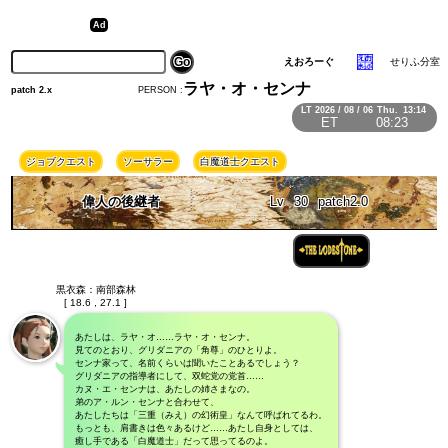
えおろーぐ
せりふ分室
ラヤ・オ・センナ
PERSON :
patch 2.x
LT
2026 / 08 / 06
Thu.
13:14
ET
08:23
ジョブクエスト
ソーサラー
白魔道士クエスト
偉人の後継者
Lv
30
patch2.0
黒衣森：南部森林
[ 18.6 , 27.1 ]
あたしは、ラヤ・オ……ラヤ・オ・センナ。
見てのとおり、グリダニアの「角尊」のひとりよ。
センナ家って、名前くらいは聞いたことあるでしょう？
グリダニアの指導者にして、双蛇党の党首……
カヌ・エ・センナは、あたしの姉さまなの。
弟のア・ルン・センナと合わせて、
あたしたちは「三重（みえ）の幻術皇」なんて呼ばれてるわ。
もっとも、肩書きは色々あるけど……あたし自身としては、
癒し手である「白魔道士」だって思ってるのよ。