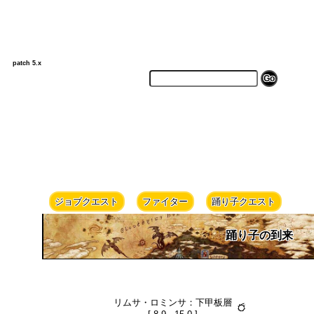
patch 5.x
ジョブクエスト
ファイター
踊り子クエスト
踊り子の到来
リムサ・ロミンサ：下甲板層