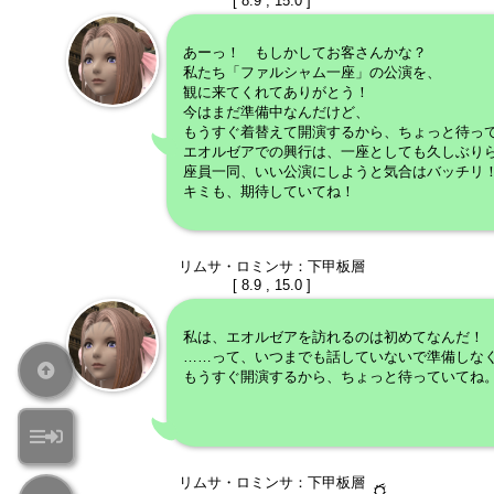
[ 8.9 , 15.0 ]
あーっ！ もしかしてお客さんかな？
私たち「ファルシャム一座」の公演を、
観に来てくれてありがとう！
今はまだ準備中なんだけど、
もうすぐ着替えて開演するから、ちょっと待っ
エオルゼアでの興行は、一座としても久しぶり
座員一同、いい公演にしようと気合はバッチリ
キミも、期待していてね！
リムサ・ロミンサ：下甲板層
[ 8.9 , 15.0 ]
私は、エオルゼアを訪れるのは初めてなんだ！
……って、いつまでも話していないで準備しな
もうすぐ開演するから、ちょっと待っていてね
リムサ・ロミンサ：下甲板層