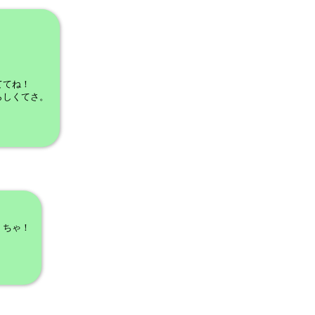
ててね！
らしくてさ。
！
くちゃ！
。