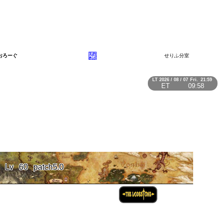
おろーぐ
せりふ分室
LT
2026 / 08 / 07
Fri.
21:59
ET
09:58
Lv
60
patch5.0