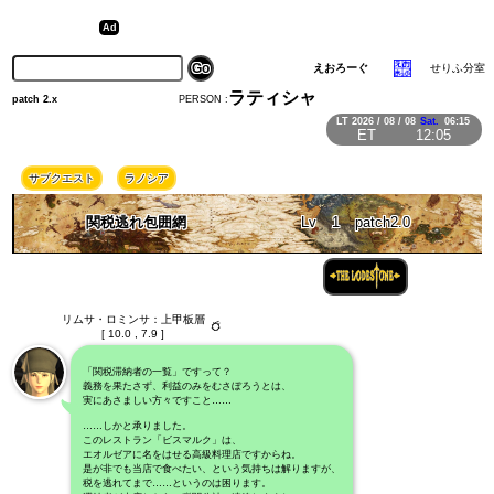
えおろーぐ
せりふ分室
ラティシャ
PERSON :
patch 2.x
LT
2026 / 08 / 08
Sat.
06:15
ET
12:05
サブクエスト
ラノシア
関税逃れ包囲網
Lv
1
patch2.0
リムサ・ロミンサ：上甲板層
[ 10.0 , 7.9 ]
「関税滞納者の一覧」ですって？
義務を果たさず、利益のみをむさぼろうとは、
実にあさましい方々ですこと……
……しかと承りました。
このレストラン「ビスマルク」は、
エオルゼアに名をはせる高級料理店ですからね。
是が非でも当店で食べたい、という気持ちは解りますが、
税を逃れてまで……というのは困ります。