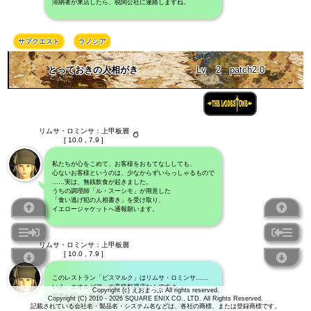
滞納者が来店したら、税関公社に連絡しますね。
サブクエスト
ラノシア
とっておきの人相がき
Lv
2
patch2.0
リムサ・ロミンサ：上甲板層
[ 10.0 , 7.9 ]
私たちが心をこめて、お客様をおもてなししても、
心ないお客様というのは、少なからずいらっしゃるもので
……実は、無銭飲食が起きました。
うちの調理師「ル・スーシモ」が用意した
「食い逃げ犯の人相書き」を受け取り、
イエロージャケットへ通報願います。
リムサ・ロミンサ：上甲板層
[ 10.0 , 7.9 ]
このレストラン「ビスマルク」はリムサ・ロミンサ……
いえ、エオルゼア一の高級料理店なんですよ。
Copyright (c) えおまっぷ All rights reserved.
国賓を招いた晩餐会の料理。
Copyright (C) 2010 - 2026 SQUARE ENIX CO., LTD. All Rights Reserved.
それを供する栄誉にあずかったことも、数えきれません。
記載されている会社名・製品名・システム名などは、各社の商標、または登録商標です。