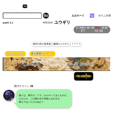
えおろーぐ
せりふ分室
ユウギリ
PERSON :
patch 2.x
LT
2026 / 08 / 09
Sun.
15:35
ET
01:46
異邦の民の指導者
霧隠のユウギリ
？？？？
メインクエスト
第七星暦ストーリー
「暁」の役目
Lv
50
patch2.2
西ザナラーン
我々は、東方の「ドマ」からやってきたものだ。
どなたか、この国の王が何処におわすか、
教えてはいただけぬか？