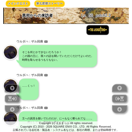
メインクエスト
第七星暦ストーリー
異邦からの来訪者
Lv
50
patch2.2
ウルダハ：ザル回廊
そこを何とかできないだろうか！
この国の王に、我々の話を聞いていただくだけでよいのだ。
時間を取らせるつもりもない。
ウルダハ：ザル回廊
……くっ！
ウルダハ：ザル回廊
王への謁見を願いでたのだが、にべもなく断られてな……。
……何としても、直談判の機会を得ねば！
Copyright (c) えおまっぷ All rights reserved.
Copyright (C) 2010 - 2026 SQUARE ENIX CO., LTD. All Rights Reserved.
記載されている会社名・製品名・システム名などは、各社の商標、または登録商標です。