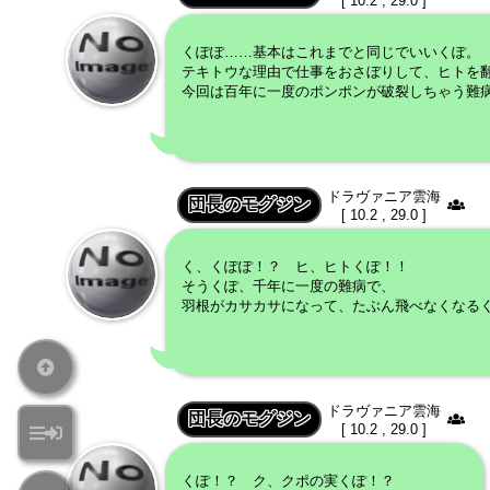
[ 10.2 , 29.0 ]
くぽぽ……基本はこれまでと同じでいいくぽ。
テキトウな理由で仕事をおさぼりして、ヒトを
今回は百年に一度のポンポンが破裂しちゃう難
ドラヴァニア雲海
団長のモグジン
[ 10.2 , 29.0 ]
く、くぽぽ！？ ヒ、ヒトくぽ！！
そうくぽ、千年に一度の難病で、
羽根がカサカサになって、たぶん飛べなくなる
ドラヴァニア雲海
団長のモグジン
[ 10.2 , 29.0 ]
くぽ！？ ク、クポの実くぽ！？