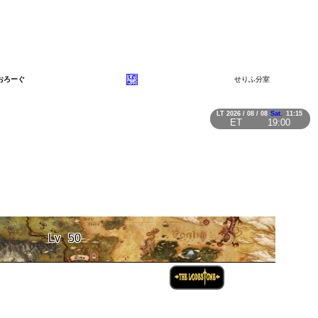
おろーぐ
せりふ分室
LT
2026 / 08 / 08
Sat.
11:15
ET
19:00
Lv
50