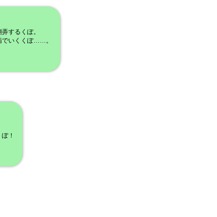
翻弄するくぽ。
病でいくくぽ……。
くぽ！