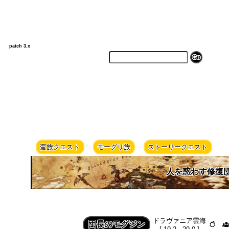
patch 3.x
蛮族クエスト
モーグリ族
ストーリークエスト
人を惑わす修復
ドラヴァニア雲海
団長のモグジン