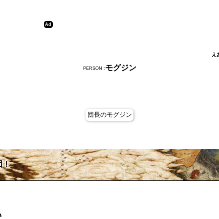
え
モグジン
PERSON :
団長のモグジン
団！