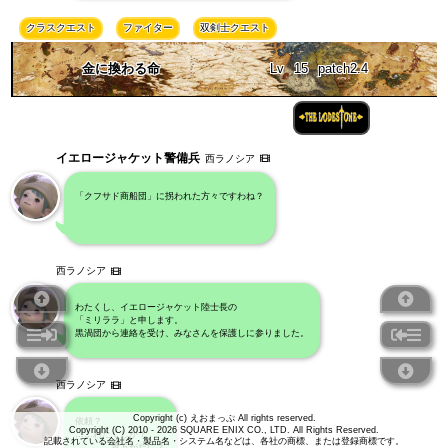
クラスクエスト
ファイター
双剣士クエスト
金に換わる命
Lv
15
patch2.4
イエロージャケット警備兵
西ラノシア
「クフサド商船団」に拐われた方々ですわね？
西ラノシア
わたくし、イエロージャケット陸士長の
「ミリララ」と申します。
黒渦団から連絡を受け、みなさんを保護しに参りました。
西ラノシア
Copyright (c) えおまっぷ All rights reserved.
依頼？
Copyright (C) 2010 - 2026 SQUARE ENIX CO., LTD. All Rights Reserved.
……わたくしが？
記載されている会社名・製品名・システム名などは、各社の商標、または登録商標です。
…………貴方がたに？