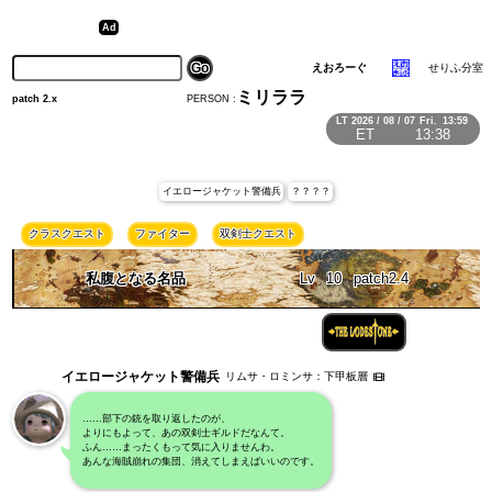
えおろーぐ
せりふ分室
ミリララ
PERSON :
patch 2.x
LT
2026 / 08 / 07
Fri.
13:59
ET
13:38
イエロージャケット警備兵
？？？？
クラスクエスト
ファイター
双剣士クエスト
私腹となる名品
Lv
10
patch2.4
イエロージャケット警備兵
リムサ・ロミンサ：下甲板層
……部下の銃を取り返したのが、
よりにもよって、あの双剣士ギルドだなんて。
ふん……まったくもって気に入りませんわ。
あんな海賊崩れの集団、消えてしまえばいいのです。