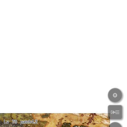
Lv
70
patch4.2