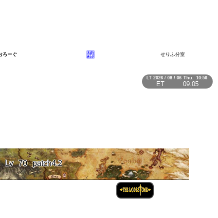
おろーぐ
せりふ分室
LT
2026 / 08 / 06
Thu.
10:56
ET
09:05
Lv
70
patch4.2