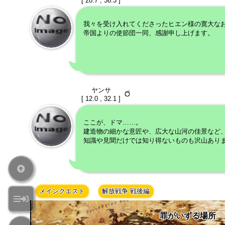
[ 28.7 , 36.3 ]
我々を受け入れてくださったヒエン様の寛大な
帝国よりの使節団一同、感謝申し上げます。
ヤンサ
[ 12.0 , 32.1 ]
ここが、ドマ……。
建造物の細かな意匠や、広大な山河の佳景など
知識や見聞だけでは知り得ないものも沢山あり
メインクエスト
解放戦争 戦後編
罪がいずる場所