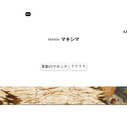
え
マキシマ
PERSON :
革新のマキシマ
？？？？