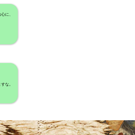
お心に、
、
ますな。