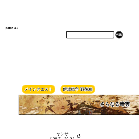
patch 4.x
メインクエスト
解放戦争 戦後編
さらなる暗雲
ヤンサ