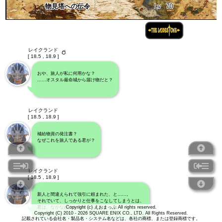
物見塔への伝令
Lv
70
レイクランド
[ 18.5 , 18.9 ]
おや、旅人が私に何用かな？
……オスタル厳命城から届け物だと？
レイクランド
[ 18.5 , 18.9 ]
補給物資の発注書？
なぜこれを旅人である君が？
レイクランド
[ 18.5 , 18.9 ]
新人と間違えられて強引に頼まれた、と……。
それでいて、しっかりと仕事をこなしてしまうとは、
君は、なかなかのお人好しらしい。
Copyright (c) えおまっぷ All rights reserved.
Copyright (C) 2010 - 2026 SQUARE ENIX CO., LTD. All Rights Reserved.
記載されている会社名・製品名・システム名などは、各社の商標、または登録商標です。