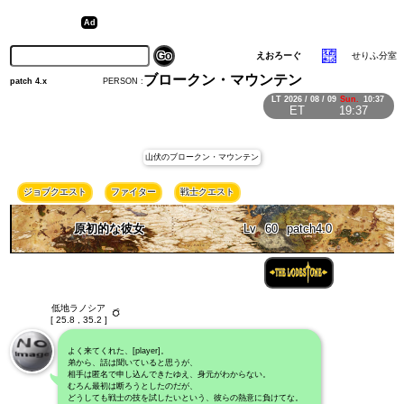
えおろーぐ
せりふ分室
ブロークン・マウンテン
PERSON :
patch 4.x
LT
2026 / 08 / 09
Sun.
10:37
ET
19:37
山伏のブロークン・マウンテン
ジョブクエスト
ファイター
戦士クエスト
原初的な彼女
Lv
60
patch4.0
低地ラノシア
[ 25.8 , 35.2 ]
よく来てくれた、[player]。
弟から、話は聞いていると思うが、
相手は匿名で申し込んできたゆえ、身元がわからない。
むろん最初は断ろうとしたのだが、
どうしても戦士の技を試したいという、彼らの熱意に負けてな。