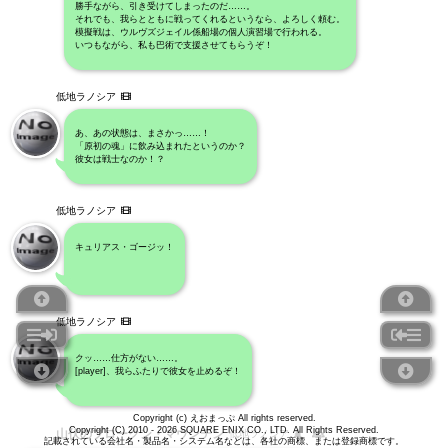
勝手ながら、引き受けてしまったのだ……。
それでも、我らとともに戦ってくれるというなら、よろしく頼む。
模擬戦は、ウルヴズジェイル係船場の個人演習場で行われる。
いつもながら、私も巴術で支援させてもらうぞ！
低地ラノシア
あ、あの状態は、まさかっ……！
「原初の魂」に飲み込まれたというのか？
彼女は戦士なのか！？
低地ラノシア
キュリアス・ゴージッ！
低地ラノシア
クッ……仕方がない……。
[player]、我らふたりで彼女を止めるぞ！
Copyright (c) えおまっぷ All rights reserved.
Copyright (C) 2010 - 2026 SQUARE ENIX CO., LTD. All Rights Reserved.
山伏のブロークン・マウンテン
低地ラノシア
記載されている会社名・製品名・システム名などは、各社の商標、または登録商標です。