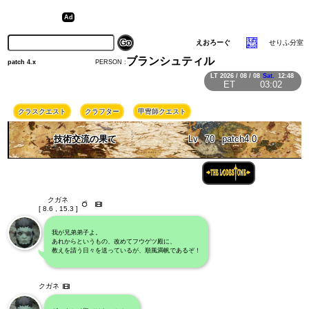
えおろーぐ
せりふ分室
ブランシュティル
PERSON :
patch 4.x
LT
2026 / 08 / 08
Sat.
12:48
ET
03:02
クラスクエスト
クラフター
甲冑師クエスト
技術交流の果て
Lv
70
patch4.0
クガネ
[ 8.6 , 15.3 ]
我が兄弟弟子よ。
あれからというもの、改めてフウゲツ殿に、
教えを請う日々を送っているが、順風満帆であるぞ！
クガネ