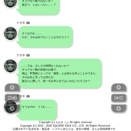
ギョウセイ殿ではないか！
旅立つ、とはいったい……？
クガネ
そうなのか……。
だが、それはめでたいことなのだろう？
クガネ
……では、少しだけ時間をくれないか？
ギョウセイ殿の依頼のお陰で、
我は、甲冑師にとっての「個性」とは何かを学ぶことができた。
そのお礼と言っては何だが、
旅立ちに際して、鎧一式を作らせてはくれないだろうか？
クガネ
そうなのか、ううむ……。
Copyright (c) えおまっぷ All rights reserved.
Copyright (C) 2010 - 2026 SQUARE ENIX CO., LTD. All Rights Reserved.
クガネ
記載されている会社名・製品名・システム名などは、各社の商標、または登録商標です。