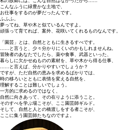
私の故郷には、こんな自然はなかったから……
こんなふうに緑豊かな土地で、
お仕事をするのが夢だったんです。
ふふふ。
夢ってね、草や木と似ているんですよ。
頑張って育てれば、案外、花咲いてくれるものなんです。
「園芸」とは、自然とともに生きるすべです。
……と言うと、少々分かりにくいのかもしれませんね。
冒険者のあなたでしたら、薬や食事、武器といった、
暮らしに欠かせぬものの素材を、草や木から得る仕事、
……と言えば、分かりやすいでしょうか？
ですが、ただ自然の恵みを求めるばかりでは、
時の移ろいとともに表情を変える自然を、
理解することは難しいでしょう。
一方的に求めるのではなく、
自然に向きあって、その在りように添うこと。
そのすべを学ぶ場こそが、ここ園芸師ギルド。
そして、自然と人との橋渡しをする者こそが、
ここに集う園芸師たちなのですよ。