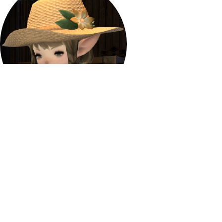
グリダニア：旧市街
[ 6.5 , 7.8 ]
こんにちは、はじめまして。
園芸師ギルドへの入門希望者ですね。
私はフフチャ、園芸師ギルドのギルドマスターです。
レオンソから簡単に説明は受けていると思いますが、
私からも、あらためて確認させてください。
草木を育み、その恵みを授かる園芸師は
森の都と称されるこのグリダニアの中でも
最も自然に近い存在であると言えましょう。