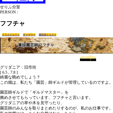
せりふ分室
PERSON :
フフチャ
クラスクエスト
ギャザラー
園芸師クエスト
筆頭園芸師フフチャ
Lv
1
グリダニア：旧市街
[ 6.5 , 7.8 ]
綺麗な眺めでしょう？
この畑は、私たち「園芸」師ギルドが管理しているのですよ。
園芸師ギルドで「ギルドマスター」を
務めさせてもらっています、フフチャと言います。
グリダニアの草や木を見守ったり、
園芸師のみんなを取りまとめたりするのが、私のお仕事です。