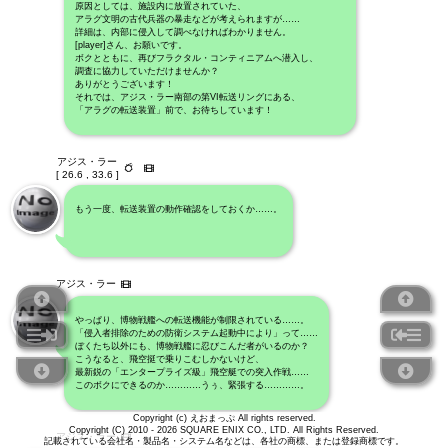
原因としては、施設内に放置されていた、
アラグ文明の古代兵器の暴走などが考えられますが……
詳細は、内部に侵入して調べなければわかりません。
[player]さん、お願いです。
ボクとともに、再びフラクタル・コンティニアムへ潜入し、
調査に協力していただけませんか？
ありがとうございます！
それでは、アジス・ラー南部の第VI転送リングにある、
「アラグの転送装置」前で、お待ちしています！
アジス・ラー
[ 26.6 , 33.6 ]
もう一度、転送装置の動作確認をしておくか……。
アジス・ラー
やっぱり、博物戦艦への転送機能が制限されている……。
「侵入者排除のための防衛システム起動中により」って……
ぼくたち以外にも、博物戦艦に忍びこんだ者がいるのか？
こうなると、飛空挺で乗りこむしかないけど、
最新鋭の「エンタープライズ級」飛空艇での突入作戦……
このボクにできるのか…………うぅ、緊張する…………。
Copyright (c) えおまっぷ All rights reserved.
Copyright (C) 2010 - 2026 SQUARE ENIX CO., LTD. All Rights Reserved.
アジス・ラー
記載されている会社名・製品名・システム名などは、各社の商標、または登録商標です。