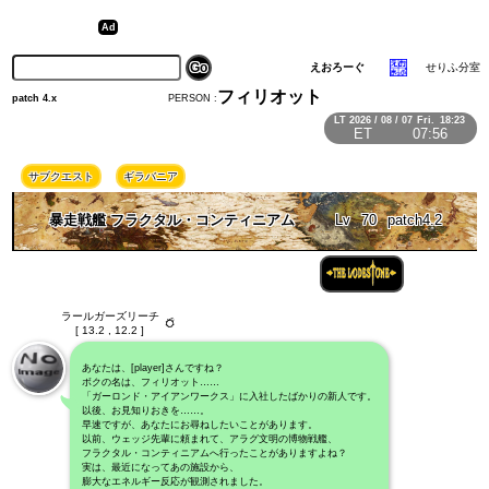
えおろーぐ
せりふ分室
フィリオット
PERSON :
patch 4.x
LT
2026 / 08 / 07
Fri.
18:23
ET
07:56
サブクエスト
ギラバニア
暴走戦艦 フラクタル・コンティニアム
Lv
70
patch4.2
ラールガーズリーチ
[ 13.2 , 12.2 ]
あなたは、[player]さんですね？
ボクの名は、フィリオット……
「ガーロンド・アイアンワークス」に入社したばかりの新人です。
以後、お見知りおきを……。
早速ですが、あなたにお尋ねしたいことがあります。
以前、ウェッジ先輩に頼まれて、アラグ文明の博物戦艦、
フラクタル・コンティニアムへ行ったことがありますよね？
実は、最近になってあの施設から、
膨大なエネルギー反応が観測されました。