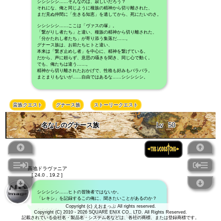
シシシシシ……そんなのは、寂しいだろう？
それにな、俺と同じように種族の精神から切り離された、
まだ見ぬ仲間に「生きる知恵」を遺してから、死にたいのさ。
シシシシシ……ここは「ヴァスの塚」。
「繋がりし者たち」と違い、種族の精神から切り離された、
「分かたれし者たち」が寄り添う集落だ……。
グナース族は、お前たちヒトと違い、
本来は「繋ぎ止めし者」を中心に、精神を繋げている。
だから、声に頼らず、意思の囁きを聞き、同じ心で動く。
でも、俺たちは違う……。
精神から切り離されたおかげで、性格も好みもバラバラ。
まとまりもないが……自由ではあるな……シシシシシ。
蛮族クエスト
グナース族
ストーリークエスト
名なしのグナース族
Lv
50
高地ドラヴァニア
[ 24.0 , 19.2 ]
シシシシシ……ヒトの冒険者ではないか。
「レキシ」を記録するこの俺に、聞きたいことがあるのか？
Copyright (c) えおまっぷ All rights reserved.
シシシシシ……ここは「ヴァスの塚」。
Copyright (C) 2010 - 2026 SQUARE ENIX CO., LTD. All Rights Reserved.
「繋がりし者たち」と違い、種族の精神から切り離された、
記載されている会社名・製品名・システム名などは、各社の商標、または登録商標です。