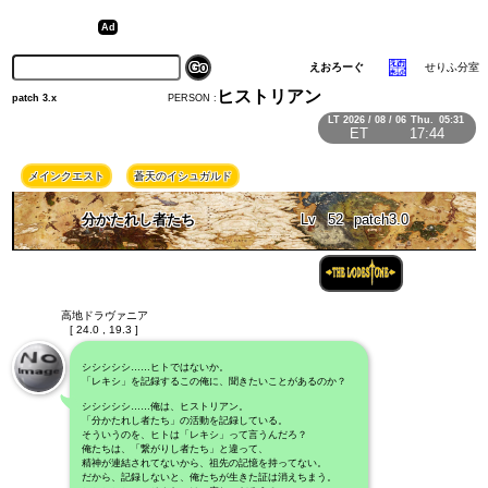
えおろーぐ
せりふ分室
ヒストリアン
PERSON :
patch 3.x
LT
2026 / 08 / 06
Thu.
05:31
ET
17:44
メインクエスト
蒼天のイシュガルド
分かたれし者たち
Lv
52
patch3.0
高地ドラヴァニア
[ 24.0 , 19.3 ]
シシシシシ……ヒトではないか。
「レキシ」を記録するこの俺に、聞きたいことがあるのか？
シシシシシ……俺は、ヒストリアン。
「分かたれし者たち」の活動を記録している。
そういうのを、ヒトは「レキシ」って言うんだろ？
俺たちは、「繋がりし者たち」と違って、
精神が連結されてないから、祖先の記憶を持ってない。
だから、記録しないと、俺たちが生きた証は消えちまう。