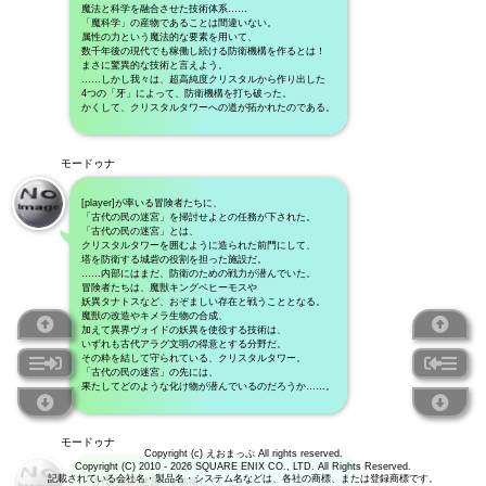
魔法と科学を融合させた技術体系……
「魔科学」の産物であることは間違いない。
属性の力という魔法的な要素を用いて、
数千年後の現代でも稼働し続ける防衛機構を作るとは！
まさに驚異的な技術と言えよう。
……しかし我々は、超高純度クリスタルから作り出した
4つの「牙」によって、防衛機構を打ち破った。
かくして、クリスタルタワーへの道が拓かれたのである。
モードゥナ
[player]が率いる冒険者たちに、
「古代の民の迷宮」を掃討せよとの任務が下された。
「古代の民の迷宮」とは、
クリスタルタワーを囲むように造られた前門にして、
塔を防衛する城砦の役割を担った施設だ。
……内部にはまだ、防衛のための戦力が潜んでいた。
冒険者たちは、魔獣キングベヒーモスや
妖異タナトスなど、おぞましい存在と戦うこととなる。
魔獣の改造やキメラ生物の合成、
加えて異界ヴォイドの妖異を使役する技術は、
いずれも古代アラグ文明の得意とする分野だ。
その粋を結して守られている、クリスタルタワー。
「古代の民の迷宮」の先には、
果たしてどのような化け物が潜んでいるのだろうか……。
モードゥナ
Copyright (c) えおまっぷ All rights reserved.
Copyright (C) 2010 - 2026 SQUARE ENIX CO., LTD. All Rights Reserved.
記載されている会社名・製品名・システム名などは、各社の商標、または登録商標です。
「古代の民の迷宮」を防衛していた、