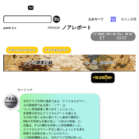
えおろーぐ
せりふ分室
ノアレポート
PERSON :
patch 2.x
LT
2026 / 08 / 06
Thu.
08:19
ET
03:07
クロニクルクエスト
クリスタルタワー
ノアの調査記録
Lv
50
patch2.1
モードゥナ
古代アラグ文明の遺産である「クリスタルタワー」。
その調査団である我々「ノア」は、
ついに実地調査に乗り出すことになった。
先遣隊が巨大なクリスタルゲートを越える。
その先で我々を待ち受けていた最初の難関が、
8体の不気味な石像が並ぶ「八剣士の前庭」だ。
石像は、4つの属性を利用した防衛機構だった。
クリスタルタワーへ不正に侵入しようとする者を
排除する役割を担っていたのだろう。
この防衛機構もまた、古代アラグ文明が誇った、