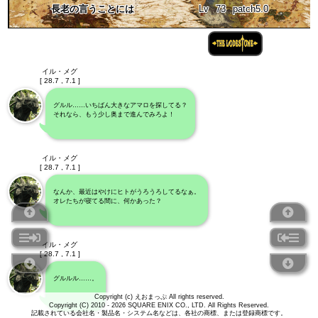
長老の言うことには
Lv
73
patch5.0
イル・メグ
[ 28.7 , 7.1 ]
グルル……いちばん大きなアマロを探してる？
それなら、もう少し奥まで進んでみろよ！
イル・メグ
[ 28.7 , 7.1 ]
なんか、最近はやけにヒトがうろうろしてるなぁ。
オレたちが寝てる間に、何かあった？
イル・メグ
[ 28.7 , 7.1 ]
グルルル……。
Copyright (c) えおまっぷ All rights reserved.
Copyright (C) 2010 - 2026 SQUARE ENIX CO., LTD. All Rights Reserved.
記載されている会社名・製品名・システム名などは、各社の商標、または登録商標です。