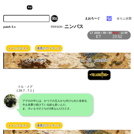
えおろーぐ
せりふ分室
ニンバス
PERSON :
patch 5.x
LT
2026 / 08 / 09
Sun.
11:59
ET
23:52
メインクエスト
漆黒のヴィランズ
アンチロウ
Lv
73
patch5.0
イル・メグ
[ 28.7 , 7.1 ]
アマロの中には、かつての主人から付けられた名前を、
今も名乗り続けている奴も多いんだ。
ま、オレもそのうちの1体なんだけどさ。
メインクエスト
漆黒のヴィランズ