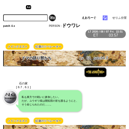
えおろーぐ
せりふ分室
ドウワレ
PERSON :
patch 4.x
LT
2026 / 08 / 07
Fri.
22:51
ET
03:57
メインクエスト
紅蓮のリベレーター
ドマの語り部たち
Lv
61
patch4.0
石の家
[ 6.7 , 6.1 ]
私も東方での戦いに参加したい。
だが、ユウギリ様は開拓団の皆を護るようにと、
そう命じられたのだ……。
メインクエスト
紅蓮のリベレーター