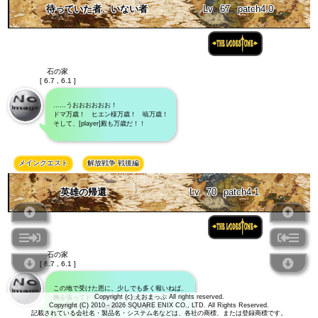
待っていた者、いない者
Lv
67
patch4.0
石の家
[ 6.7 , 6.1 ]
……うおおおおおお！
ドマ万歳！ ヒエン様万歳！ 暁万歳！
そして、[player]殿も万歳だ！！
メインクエスト
解放戦争 戦後編
英雄の帰還
Lv
70
patch4.1
石の家
[ 6.7 , 6.1 ]
この地で受けた恩に、少しでも多く報いねば、
Copyright (c) えおまっぷ All rights reserved.
胸を張ってドマに帰ることはできない。
Copyright (C) 2010 - 2026 SQUARE ENIX CO., LTD. All Rights Reserved.
今日も今日とて、鍛錬ッ！ 労働ッ！
記載されている会社名・製品名・システム名などは、各社の商標、または登録商標です。