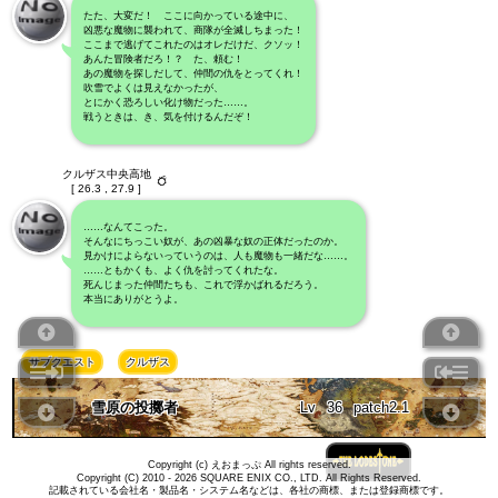
たた、大変だ！ ここに向かっている途中に、
凶悪な魔物に襲われて、商隊が全滅しちまった！
ここまで逃げてこれたのはオレだけだ、クソッ！
あんた冒険者だろ！？ た、頼む！
あの魔物を探しだして、仲間の仇をとってくれ！
吹雪でよくは見えなかったが、
とにかく恐ろしい化け物だった……。
戦うときは、き、気を付けるんだぞ！
クルザス中央高地
[ 26.3 , 27.9 ]
……なんてこった。
そんなにちっこい奴が、あの凶暴な奴の正体だったのか。
見かけによらないっていうのは、人も魔物も一緒だな……。
……ともかくも、よく仇を討ってくれたな。
死んじまった仲間たちも、これで浮かばれるだろう。
本当にありがとうよ。
サブクエスト
クルザス
雪原の投擲者
Lv
36
patch2.1
Copyright (c) えおまっぷ All rights reserved.
Copyright (C) 2010 - 2026 SQUARE ENIX CO., LTD. All Rights Reserved.
記載されている会社名・製品名・システム名などは、各社の商標、または登録商標です。