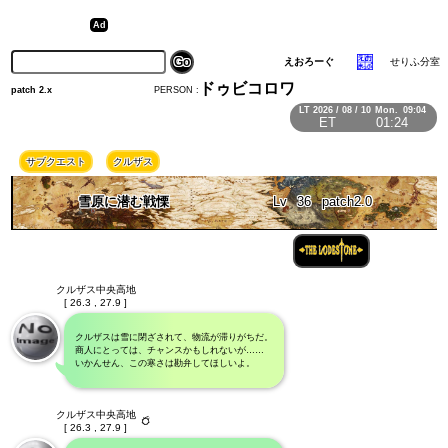
えおろーぐ
せりふ分室
ドゥビコロワ
PERSON :
patch 2.x
LT
2026 / 08 / 10
Mon.
09:04
ET
01:24
サブクエスト
クルザス
雪原に潜む戦慄
Lv
36
patch2.0
クルザス中央高地
[ 26.3 , 27.9 ]
クルザスは雪に閉ざされて、物流が滞りがちだ。
商人にとっては、チャンスかもしれないが……
いかんせん、この寒さは勘弁してほしいよ。
クルザス中央高地
[ 26.3 , 27.9 ]