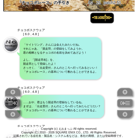
「チョコボレース」の手引き
Lv
15
patch2.51
チョコボスクウェア
[ 6.0 , 4.8 ]
「ケイトリング」さんには会えたみたいだね。
それじゃあ、「競走羽」の登録をしてみようか。
君の相棒となるチョコボの名前を決めてあげよう！
よし、「[競走羽名]」を、
競走羽として登録したよ！
さっそく、「出走受付」さんのところへ行ってみるといい！
「チョコボレース」の基本について教わることができるよ。
チョコボスクウェア
[ 6.0 , 4.8 ]
……おや、君はもう競走羽の登録をしているね。
まずは、「出走受付」さんのところへ行ってみたらどうだい？
「チョコボレース」の基本について教わることができるよ。
チョコボスクウェア
Copyright (c) えおまっぷ All rights reserved.
[ 6.0 , 4.8 ]
Copyright (C) 2010 - 2026 SQUARE ENIX CO., LTD. All Rights Reserved.
記載されている会社名・製品名・システム名などは、各社の商標、または登録商標です。