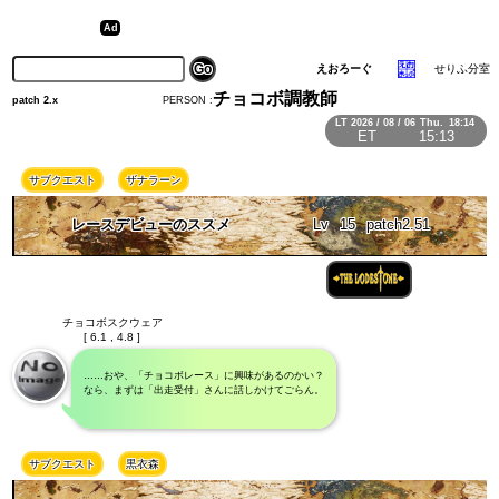
えおろーぐ
せりふ分室
チョコボ調教師
PERSON :
patch 2.x
LT
2026 / 08 / 06
Thu.
18:14
ET
15:13
サブクエスト
ザナラーン
レースデビューのススメ
Lv
15
patch2.51
チョコボスクウェア
[ 6.1 , 4.8 ]
……おや、「チョコボレース」に興味があるのかい？
なら、まずは「出走受付」さんに話しかけてごらん。
サブクエスト
黒衣森