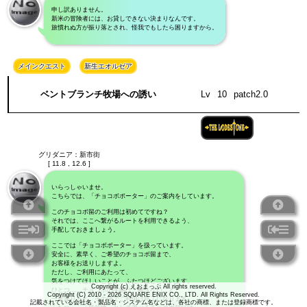
申し訳ありません。
新米の冒険者には、お貸しできない決まりなんです。
旅慣れぬ方が振り落とされ、怪我でもしたら困りますから。
メインクエスト
新生エオルゼア
ベントブランチ牧場への誘い
Lv
10
patch2.0
グリダニア：新市街
[ 11.8 , 12.6 ]
いらっしゃいませ。
こちらでは、「チョコボポーター」のご案内をしています。
このチョコボ留のご利用は初めてですね？
それでは、ここへ繋がるルートを利用できるよう、
手配しておきましょう。
ここでは「チョコボポーター」を扱っています。
安全に、素早く、ご希望のチョコボ留まで、
お客様をお送りしますよ。
ただし、ご利用にあたって、
気をつけてほしいことが、ふたつほどございます。
Copyright (c) えおまっぷ All rights reserved.
ひとつ……チョコボの手綱は、離さないこと。
Copyright (C) 2010 - 2026 SQUARE ENIX CO., LTD. All Rights Reserved.
一度降りると、その場でご利用は終了になります。
記載されている会社名・製品名・システム名などは、各社の商標、または登録商標です。