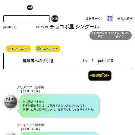
えおろーぐ
せりふ分室
チョコボ屋 シングール
PERSON :
patch 2.x
LT
2026 / 08 / 07
Fri.
02:26
ET
16:02
メインクエスト
新生エオルゼア
冒険者への手引き
Lv
1
patch2.0
グリダニア：新市街
[ 11.8 , 12.6 ]
申し訳ありません。
新米の冒険者には、ご案内できないきまりなんです。
旅慣れぬ方が振り落とされ、怪我でもしたら困りますから。
グリダニア：新市街
[ 11.8 , 12.6 ]