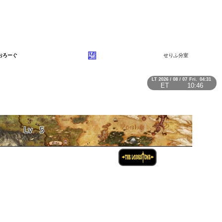
おろーぐ
せりふ分室
LT
2026 / 08 / 07
Fri.
04:31
ET
10:46
Lv
5