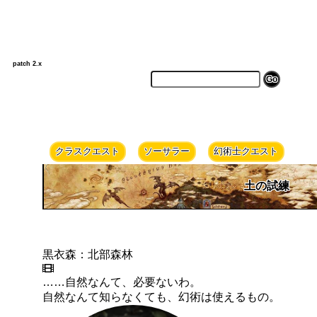
patch 2.x
クラスクエスト
ソーサラー
幻術士クエスト
土の試練
黒衣森：北部森林
……自然なんて、必要ないわ。
自然なんて知らなくても、幻術は使えるもの。