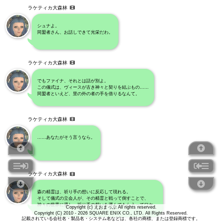
ラケティカ大森林
シュナよ。
同盟者さん、お話しできて光栄だわ。
ラケティカ大森林
でもファイナ、それとは話が別よ。
この儀式は、ヴィースが古き神々と契りを結ぶもの……
同盟者といえど、里の外の者の手を借りるなんて。
ラケティカ大森林
……あなたがそう言うなら。
ラケティカ大森林
森の精霊は、祈り手の想いに反応して現れる。
そして儀式の立会人が、その精霊と戦って倒すことで、
神々の世界に還し、祈り手の想いを運んでもらうってワケ。
Copyright (c) えおまっぷ All rights reserved.
Copyright (C) 2010 - 2026 SQUARE ENIX CO., LTD. All Rights Reserved.
記載されている会社名・製品名・システム名などは、各社の商標、または登録商標です。