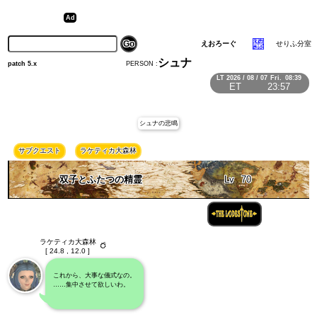
えおろーぐ
せりふ分室
シュナ
PERSON :
patch 5.x
LT
2026 / 08 / 07
Fri.
08:39
ET
23:57
シュナの悲鳴
サブクエスト
ラケティカ大森林
双子とふたつの精霊
Lv
70
ラケティカ大森林
[ 24.8 , 12.0 ]
これから、大事な儀式なの。
……集中させて欲しいわ。