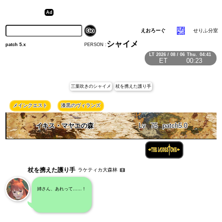
えおろーぐ
せりふ分室
シャイメ
PERSON :
patch 5.x
LT
2026 / 08 / 06
Thu.
04:41
ET
00:23
三葉吹きのシャイメ
杖を携えた護り手
メインクエスト
漆黒のヴィランズ
イキス・マヤエの森
Lv
75
patch5.0
杖を携えた護り手
ラケティカ大森林
姉さん、あれって……！