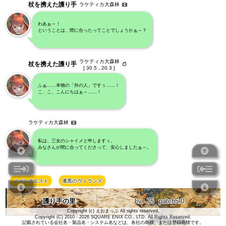
杖を携えた護り手
ラケティカ大森林
わあぁ～！
ということは、間に合ったってことでしょうかぁ～？
ラケティカ大森林
杖を携えた護り手
[ 30.5 , 20.3 ]
ふぁ……本物の「外の人」ですぅ……！
こ、こ、こんにちはぁ～……！
ラケティカ大森林
私は、三女のシャイメと申しますぅ。
みなさんが間に合ってくださって、安心しましたぁ～。
メインクエスト
漆黒のヴィランズ
護り手の里
Lv
75
patch5.0
Copyright (c) えおまっぷ All rights reserved.
Copyright (C) 2010 - 2026 SQUARE ENIX CO., LTD. All Rights Reserved.
記載されている会社名・製品名・システム名などは、各社の商標、または登録商標です。