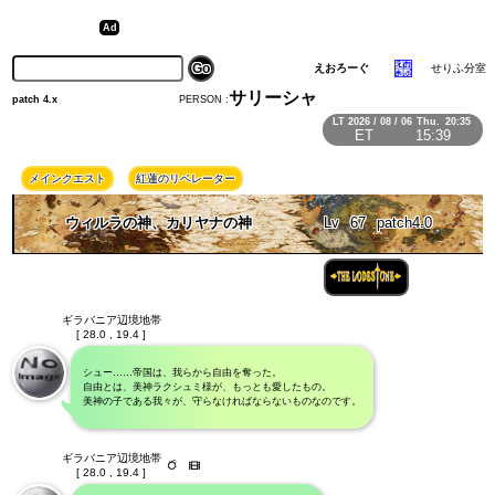
えおろーぐ
せりふ分室
サリーシャ
PERSON :
patch 4.x
LT
2026 / 08 / 06
Thu.
20:35
ET
15:39
メインクエスト
紅蓮のリベレーター
ウィルラの神、カリヤナの神
Lv
67
patch4.0
ギラバニア辺境地帯
[ 28.0 , 19.4 ]
シュー……帝国は、我らから自由を奪った。
自由とは、美神ラクシュミ様が、もっとも愛したもの。
美神の子である我々が、守らなければならないものなのです。
ギラバニア辺境地帯
[ 28.0 , 19.4 ]