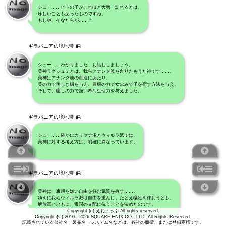
シュー……ヒトの子がこれほど大勢、訪れるとは、
珍しいこともあったものですね。
もしや、そなたらが……？
ギラバニア辺境地帯
シュー……わかりました、お話ししましょう。
美神ラクシュミとは、我らアナンタ族を創りたもうた神です……。
美神はアナンタ族の創造にあたり、
美の力で美しき鱗を与え、豊穣の力で女のみで子を宿す方法を与え、
そして、癒しの力で類い希な生命力を与えました。
ギラバニア辺境地帯
シュー……確かにカリヤナ派とウィルラ派では、
美神に対する考え方は、明確に異なっています。
ギラバニア辺境地帯
美神は、束縛を嫌い自由を好む気質を有す……。
ゆえに我らウィルラ派は自由を重んじ、たとえ犠牲を伴おうとも、
解放軍とともに、帝国の支配に抗うことを決めたのです。
Copyright (c) えおまっぷ All rights reserved.
Copyright (C) 2010 - 2026 SQUARE ENIX CO., LTD. All Rights Reserved.
記載されている会社名・製品名・システム名などは、各社の商標、または登録商標です。