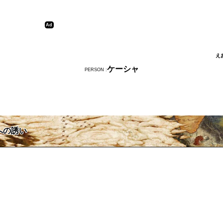
え
ケーシャ
PERSON :
への誘い