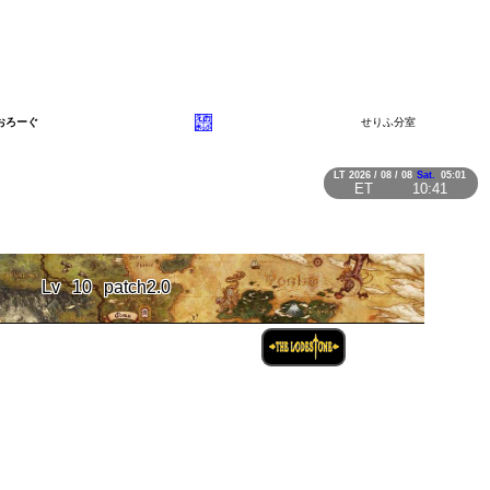
おろーぐ
せりふ分室
LT
2026 / 08 / 08
Sat.
05:01
ET
10:41
Lv
10
patch2.0