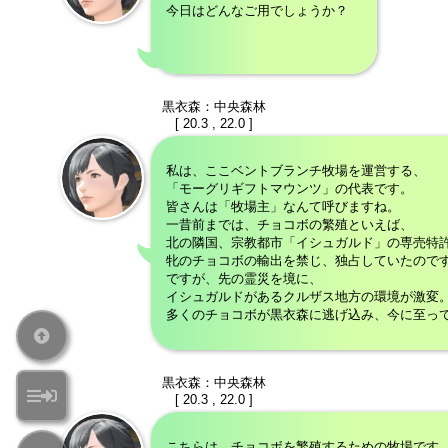
今日はどんなご用でしょうか？
黒衣森：中央森林
[ 20.3 , 22.0 ]
私は、ここベントブランチ牧場を運営する、
「モーグリギフトマウンツ」の代表です。
皆さんは「牧場主」なんて呼びますね。
一昔前までは、チョコボの繁殖といえば、
北の隣国、宗教都市「イシュガルド」の専売特
牝のチョコボの輸出を禁じ、独占していたので
ですが、先の霊災を境に、
イシュガルドがあるクルザス地方の環境が激変
多くのチョコボが黒衣森に逃げ込み、今に至っ
黒衣森：中央森林
[ 20.3 , 22.0 ]
こちらは、チョコボを繁殖するための牧場です