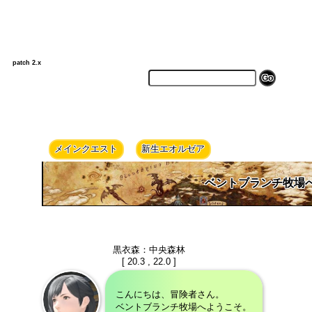
patch 2.x
メインクエスト
新生エオルゼア
ベントブランチ牧場
黒衣森：中央森林
[ 20.3 , 22.0 ]
こんにちは、冒険者さん。
ベントブランチ牧場へようこそ。