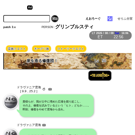
えおろーぐ
せりふ分室
グリンブルスティ
PERSON :
patch 3.x
LT
2026 / 08 / 08
Sat.
16:06
ET
22:56
蛮族クエスト
モーグリ族
ストーリークエスト
泉を造る修復団！
Lv
50
ドラヴァニア雲海
[ 9.9 , 25.2 ]
貴様らが、我が土中に埋めた広場を掘り起こし、
その上、修復を試みているという「ヒト」どもか……。
即刻、修復をやめて雲海から去れ。
ドラヴァニア雲海