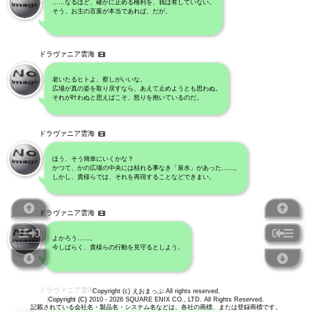
……なるほど、確かに止める権利を、我は有していない。
そう、お主の言葉が本当であれば、だが。
ドラヴァニア雲海
老いたるヒトよ、察しがいいな。
広場が真の姿を取り戻すなら、あえて止めようとも思わぬ。
それが叶わぬと思えばこそ、怒りを抱いているのだ。
ドラヴァニア雲海
ほう、そう簡単にいくかな？
かつて、かの広場の中央には枯れる事なき「泉水」があった……。
しかし、貴様らでは、それを再現することなどできまい。
ドラヴァニア雲海
よかろう……。
今しばらく、貴様らの行動を見守るとしよう。
ドラヴァニア雲海
Copyright (c) えおまっぷ All rights reserved.
[ 9.9 , 25.2 ]
Copyright (C) 2010 - 2026 SQUARE ENIX CO., LTD. All Rights Reserved.
記載されている会社名・製品名・システム名などは、各社の商標、または登録商標です。