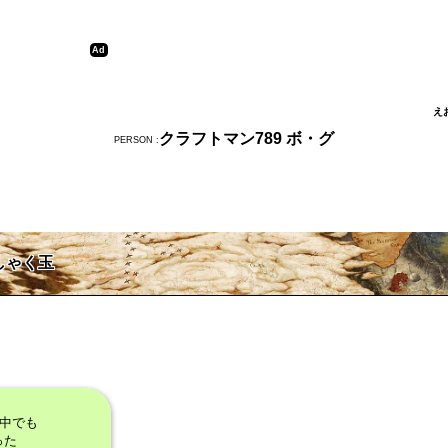
え
クラフトマン789 ボ・グ
PERSON :
しゃく玉
の中でも
った