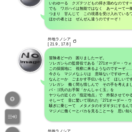
いわゆーる クズテツどもの掃き溜めなのです
でも ワガハイは無能ではなく あーえーてー
つまり 甘んじて この境遇を受け入れている
ほかの者とは ぜんぜん違うのですーぞ！
外地ラノシア
[ 21.9 , 17.8 ]
冒険者どーの 困りましたーぞ。
ソレガシらの監督役である「271オーダー・ウ
この採掘地に 視察に来るようなのですーぞ…
今さら マジメなふりは 意味ないですゆーえ
なんとーか ごまかす手伝いをして ほしいで
ソレガシ 働く間も惜しんで その手を考えま
バ・ゴ氏のお手製「かんしゃく玉」を
ヤツらの近くの「指定地点」で 炸裂させてや
そしーて 音に驚いて現れた「271オーダー・
騒ぎに乗じーて メタメタのギダギタにするん
マジメに働くーとバカを見ることーを 思い知
外地ラノシア