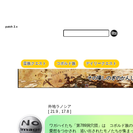
patch 2.x
蛮族クエスト
コボルド族
デイリークエスト
その場しのぎのかん
外地ラノシア
[ 21.9 , 17.8 ]
ワガハイたち「第789洞穴団」は コボルド族
愛想をつかされ 追い出されたモノたちが集ま