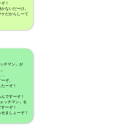
ーぞ！
働かないだーけ。
ワケだからしーて
ォッチマン」が
…。
……
すーぞ。
したーぞ！
るんですーぞ！
ウォッチマン」を
ですーぞ！
らせましょーぞ！