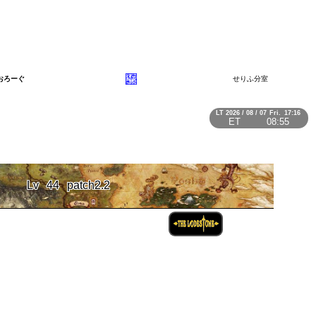
おろーぐ
せりふ分室
LT
2026 / 08 / 07
Fri.
17:16
ET
08:55
Lv
44
patch2.2