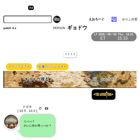
えおろーぐ
せりふ分室
ギョドウ
PERSON :
patch 4.x
LT
2026 / 08 / 06
Thu.
18:15
ET
15:33
？？？？
メインクエスト
紅蓮のリベレーター
ギョドウ現る！
Lv
61
patch4.0
クガネ
[ 10.5 , 10.3 ]
うぺぺ？
オレに何か用っぺか？