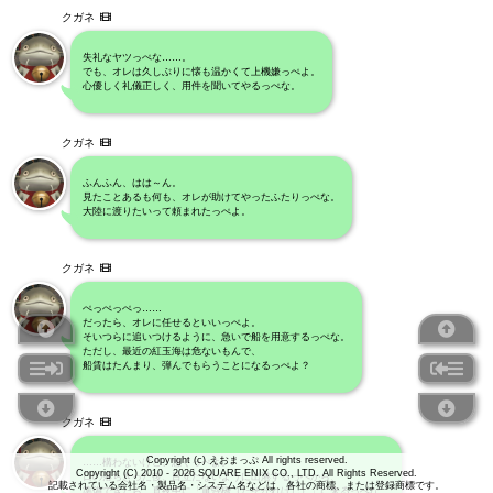
クガネ
失礼なヤツっぺな……。
でも、オレは久しぶりに懐も温かくて上機嫌っぺよ。
心優しく礼儀正しく、用件を聞いてやるっぺな。
クガネ
ふんふん、はは～ん。
見たことあるも何も、オレが助けてやったふたりっぺな。
大陸に渡りたいって頼まれたっぺよ。
クガネ
ぺっぺっぺっ……
だったら、オレに任せるといいっぺよ。
そいつらに追いつけるように、急いで船を用意するっぺな。
ただし、最近の紅玉海は危ないもんで、
船賃はたんまり、弾んでもらうことになるっぺよ？
クガネ
Copyright (c) えおまっぷ All rights reserved.
……構わないけど、急ぐっぺよ。
Copyright (C) 2010 - 2026 SQUARE ENIX CO., LTD. All Rights Reserved.
日の落ちきった後、目立たないように出港するっぺから、
記載されている会社名・製品名・システム名などは、各社の商標、または登録商標です。
準備できたら、真夜中に「黄昏橋（たそがればし）」に来るっぺな。