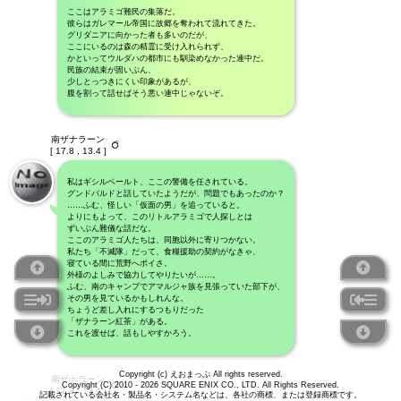
ここはアラミゴ難民の集落だ。
彼らはガレマール帝国に故郷を奪われて流れてきた。
グリダニアに向かった者も多いのだが、
ここにいるのは森の精霊に受け入れられず、
かといってウルダハの都市にも馴染めなかった連中だ。
民族の結束が固いぶん、
少しとっつきにくい印象があるが、
腹を割って話せばそう悪い連中じゃないぞ。
南ザナラーン
[ 17.8 , 13.4 ]
私はギシルベールト、ここの警備を任されている。
グンドバルドと話していたようだが、問題でもあったのか？
……ふむ、怪しい「仮面の男」を追っていると。
よりにもよって、このリトルアラミゴで人探しとは
ずいぶん難儀な話だな。
ここのアラミゴ人たちは、同胞以外に寄りつかない。
私たち「不滅隊」だって、食糧援助の契約がなきゃ、
寝ている間に荒野へポイさ。
外様のよしみで協力してやりたいが……。
ふむ、南のキャンプでアマルジャ族を見張っていた部下が、
その男を見ているかもしれんな。
ちょうど差し入れにするつもりだった
「ザナラーン紅茶」がある。
これを渡せば、話もしやすかろう。
Copyright (c) えおまっぷ All rights reserved.
南ザナラーン
Copyright (C) 2010 - 2026 SQUARE ENIX CO., LTD. All Rights Reserved.
[ 17.8 , 13.4 ]
記載されている会社名・製品名・システム名などは、各社の商標、または登録商標です。