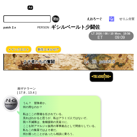
えおろーぐ
せりふ分室
ギシルベールト少闘佐
PERSON :
patch 2.x
LT
2026 / 08 / 10
Mon.
19:56
ET
09:09
メインクエスト
新生エオルゼア
よそ者たちの奮闘
Lv
25
patch2.0
南ザナラーン
[ 17.8 , 13.4 ]
うん？ 冒険者か。
何の用なのか？
私はここの警備を任されている。
見ればわかると思うが、私はアラミゴ人ではないぞ。
我々不滅隊は、食糧援助の見返りに、
ここを対アマルジャ族用の軍事拠点として間借りしている。
私もこの集落ではよそ者だ。
何か困ったことがあったら相談に乗ろう。