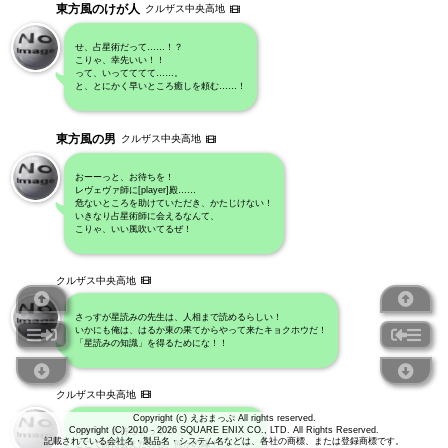
東方風のけが人
クルザス中央高地
せ、占星術だって……！？
こりゃ、幸先いい！！
って、いってててて……。
と、とにかく早いところ癒しを頼む……！
東方風の男
クルザス中央高地
おーーっと、お待ちを！
レヴェヴァ師に[player]殿……
危ないところを助けていただき、かたじけない！
いきなり占星術師に会えるなんて、
こりゃ、いい風吹いてるぜ！
クルザス中央高地
さっすが星読みの先生は、人相まで読めるらしい！
いかにも俺は、はるか東の果てからやって来たキョクホウだ！
「星読みの知識」を得るためにな！！
クルザス中央高地
Copyright (c) えおまっぷ All rights reserved.
Copyright (C) 2010 - 2026 SQUARE ENIX CO., LTD. All Rights Reserved.
だから、お待ちをって！
記載されている会社名・製品名・システム名などは、各社の商標、または登録商標です。
ここで師に会えたのも、何かの縁！