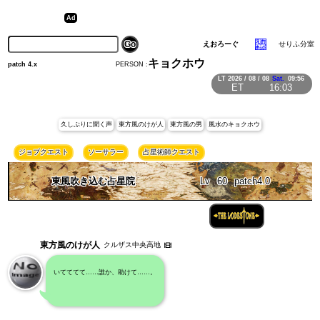
えおろーぐ
せりふ分室
キョクホウ
PERSON :
patch 4.x
LT
2026 / 08 / 08
Sat.
09:56
ET
16:03
久しぶりに聞く声
東方風のけが人
東方風の男
風水のキョクホウ
ジョブクエスト
ソーサラー
占星術師クエスト
東風吹き込む占星院
Lv
60
patch4.0
東方風のけが人
クルザス中央高地
いてててて……誰か、助けて……。