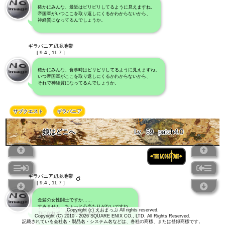
確かにみんな、最近はピリピリしてるように見えますね。
帝国軍がいつここを取り返しにくるかわからないから、
神経質になってるんでしょうか。
ギラバニア辺境地帯
[ 9.4 , 11.7 ]
確かにみんな、食事時はピリピリしてるように見えますね。
いつ帝国軍がここを取り返しにくるかわからないから、
それで神経質になってるんでしょうか。
サブクエスト
ギラバニア
娘はどこへ
Lv
69
patch4.0
ギラバニア辺境地帯
[ 9.4 , 11.7 ]
金髪の女性闘士ですか……
すみません、ちょっと心当たりがないですね。
Copyright (c) えおまっぷ All rights reserved.
力になれず、申し訳ありません。
Copyright (C) 2010 - 2026 SQUARE ENIX CO., LTD. All Rights Reserved.
記載されている会社名・製品名・システム名などは、各社の商標、または登録商標です。