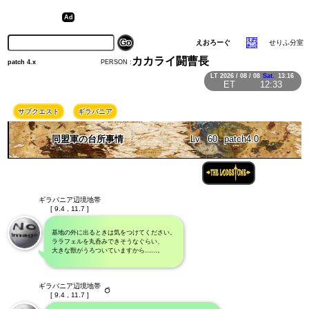
えおろーぐ
せりふ分室
カカライ闘曹長
PERSON :
patch 4.x
LT
2026 / 08 / 08
Sat.
13:16
ET
12:33
サブクエスト
ギラバニア
同盟軍の台所事情
Lv
60
patch4.0
ギラバニア辺境地帯
[ 9.4 , 11.7 ]
基地の外に出るときは気をつけてください。
ララフェルを丸呑みできそうなぐらい、
大きな獣がうろついていますから……。
ギラバニア辺境地帯
[ 9.4 , 11.7 ]