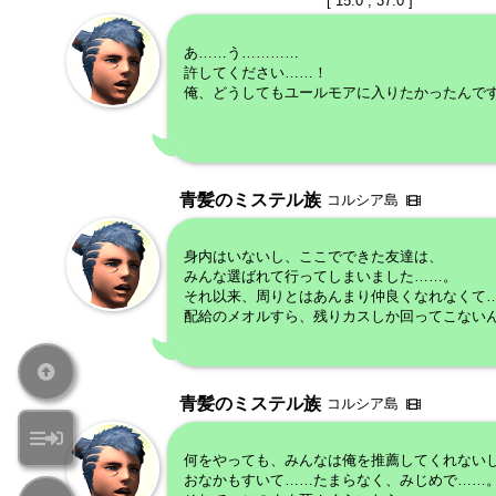
[ 15.0 , 37.0 ]
あ……う…………
許してください……！
俺、どうしてもユールモアに入りたかったんで
青髪のミステル族
コルシア島
身内はいないし、ここでできた友達は、
みんな選ばれて行ってしまいました……。
それ以来、周りとはあんまり仲良くなれなくて
配給のメオルすら、残りカスしか回ってこない
青髪のミステル族
コルシア島
何をやっても、みんなは俺を推薦してくれない
おなかもすいて……たまらなく、みじめで……