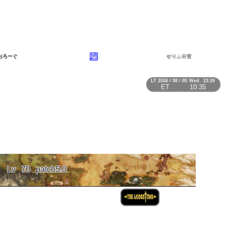
おろーぐ
せりふ分室
LT
2026 / 08 / 05
Wed.
23:20
ET
10:35
Lv
70
patch5.0