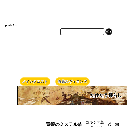
patch 5.x
メインクエスト
漆黒のヴィランズ
たゆたう暮らし
コルシア島
青髪のミステル族