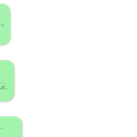
す！
……
んだ。
し、
。