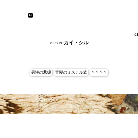
え
カイ・シル
PERSON :
男性の悲鳴
青髪のミステル族
？？？？