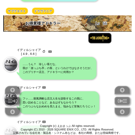
サブクエスト
ドラヴァニア
お得意様アドキラー
Lv
66
イディルシャイア
[ 4.9 , 6.6 ]
……うん？ 珍しい客だな。
我が「崖っぷち亭」の客、というわけではなさそうだが、
このプリチー店主、アドキラーに何用か？
イディルシャイア
フッ……順風満帆な店主人生を謳歌するこの我に、
思い詰めることなど、あるはずもなかろう？
このつぶらなおめめを見たまえ、悩みなど皆無だろうにッ！
イディルシャイア
Copyright (c) えおまっぷ All rights reserved.
Copyright (C) 2010 - 2026 SQUARE ENIX CO., LTD. All Rights Reserved.
ぬあ！？
記載されている会社名・製品名・システム名などは、各社の商標、または登録商標です。