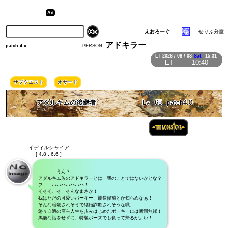
えおろーぐ
せりふ分室
アドキラー
PERSON :
patch 4.x
LT
2026 / 08 / 08
Sat.
15:31
ET
10:40
サブクエスト
オサード
アダルキムの後継者
Lv
65
patch4.0
イディルシャイア
[ 4.8 , 6.6 ]
…………うん？
アダルキム族のアドキラーとは、我のことではないかとな？
フ……ハハハハハハハ！
そそそ、そ、そんなまさか！
我はただの可愛いポーキー、族長候補とか知らぬなぁ！
そんな暗殺されそうで結婚詐欺されそうな職、
悠々自適の店主人生を歩みはじめたポーキーには断固無縁！
馬鹿な話をせずに、特製ボーズでも食って帰るがよい！