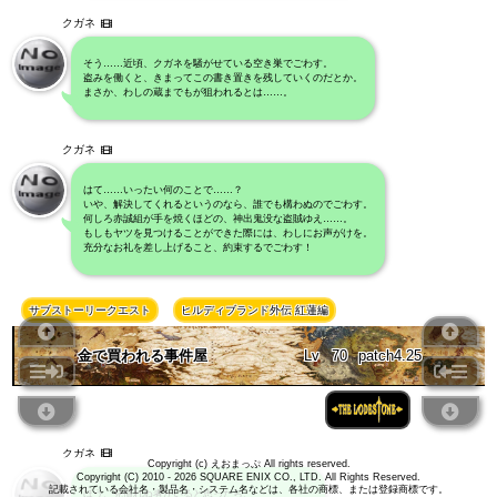
クガネ
そう……近頃、クガネを騒がせている空き巣でごわす。
盗みを働くと、きまってこの書き置きを残していくのだとか。
まさか、わしの蔵までもが狙われるとは……。
クガネ
はて……いったい何のことで……？
いや、解決してくれるというのなら、誰でも構わぬのでごわす。
何しろ赤誠組が手を焼くほどの、神出鬼没な盗賊ゆえ……。
もしもヤツを見つけることができた際には、わしにお声がけを。
充分なお礼を差し上げること、約束するでごわす！
サブストーリークエスト
ヒルディブランド外伝 紅蓮編
金で買われる事件屋
Lv
70
patch4.25
クガネ
Copyright (c) えおまっぷ All rights reserved.
Copyright (C) 2010 - 2026 SQUARE ENIX CO., LTD. All Rights Reserved.
記載されている会社名・製品名・システム名などは、各社の商標、または登録商標です。
ほう、見慣れぬ者がいると思ったら、