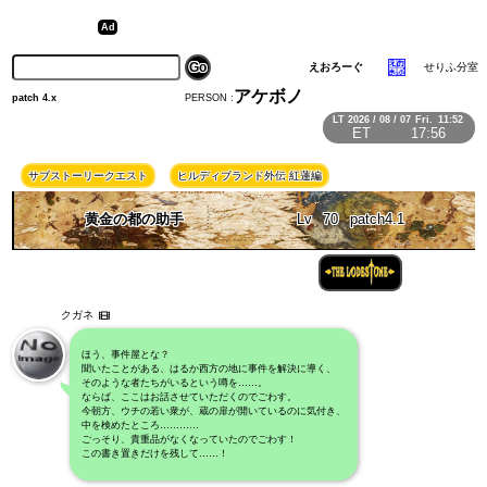
えおろーぐ
せりふ分室
アケボノ
PERSON :
patch 4.x
LT
2026 / 08 / 07
Fri.
11:52
ET
17:56
サブストーリークエスト
ヒルディブランド外伝 紅蓮編
黄金の都の助手
Lv
70
patch4.1
クガネ
ほう、事件屋とな？
聞いたことがある、はるか西方の地に事件を解決に導く、
そのような者たちがいるという噂を……。
ならば、ここはお話させていただくのでごわす。
今朝方、ウチの若い衆が、蔵の扉が開いているのに気付き、
中を検めたところ…………
ごっそり、貴重品がなくなっていたのでごわす！
この書き置きだけを残して……！