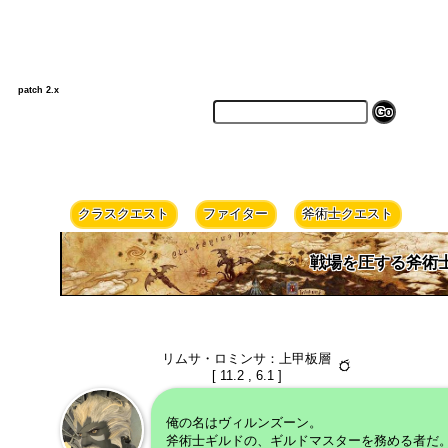
patch 2.x
クラスクエスト
ファイター
斧術士クエスト
戦場を圧する斧術
リムサ・ロミンサ：上甲板層
[ 11.2 , 6.1 ]
俺の名はヴィルンズーン。
斧術士ギルドの、ギルドマスターを務める者だ