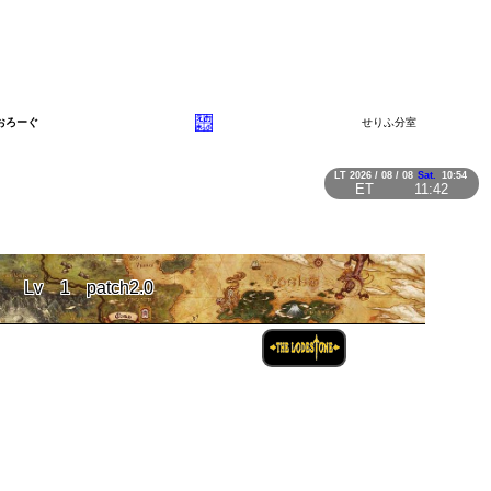
おろーぐ
せりふ分室
LT
2026 / 08 / 08
Sat.
10:54
ET
11:42
Lv
1
patch2.0