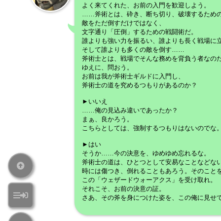
よく来てくれた、お前の入門を歓迎しよう。
……斧術とは、砕き、断ち切り、破壊するため
敵をただ倒すだけではなく、
文字通り「圧倒」するための戦闘術だ。
誰よりも強い力を振るい、誰よりも長く戦場に
そして誰よりも多くの敵を倒す……
斧術士とは、戦場でそんな務めを背負う者なの
ゆえに、問おう。
お前は我が斧術士ギルドに入門し、
斧術士の道を究めるつもりがあるのか？
►いいえ
……俺の見込み違いであったか？
まぁ、良かろう。
こちらとしては、強制するつもりはないのでな
►はい
そうか……今の決意を、ゆめゆめ忘れるな。
斧術士の道は、ひとつとして安易なことなどな
時には傷つき、倒れることもあろう。そのこと
この「ウェザードウォーアクス」を受け取れ。
それこそ、お前の決意の証。
さあ、その斧を身につけた姿を、この俺に見せ