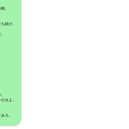
の術。
立ち続け、
だ。
。
い。
を心せよ。
てみろ。