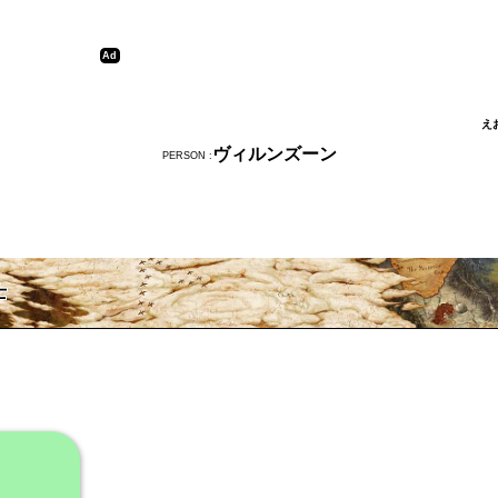
え
ヴィルンズーン
PERSON :
士
。