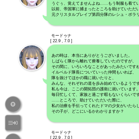
うぐぅ、覚えてませんよね……もう制服も着て
以前、帝国軍に捕まったところを助けていただ
元クリスタルブレイブ第四分隊のレシュ・ポラ
モードゥナ
[ 22.9 , 7.0 ]
あの時は、本当にありがとうございました。
しばらく隊から離れて療養していたのですが、
その間に、いろいろなことがあったみたいです
イルベルド隊長についていった仲間もいれば、
隊を抜けてほかの職に就いたりと、
みんな、それぞれの道を歩み始めているようで
私も今は、ここの開拓団の護衛に就いています
毎日忙しくて、家族と過ごす暇もないくらいで
……ところで、助けていただいた際に、
私の治療を手伝ってくれたドマの少女がいたら
その子が、どこにいるかわかりますか？
モードゥナ
[ 22.9 , 7.0 ]