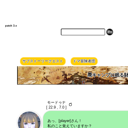
patch 3.x
サブストーリークエスト
ドマ冒険者団
廃キャンプに眠る
モードゥナ
[ 22.9 , 7.0 ]
あっ、[player]さん！
私のこと覚えていますか？