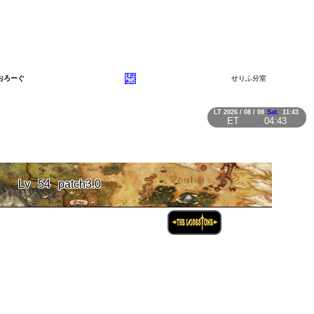
おろーぐ
せりふ分室
LT
2026 / 08 / 08
Sat.
11:43
ET
04:43
Lv
54
patch3.0